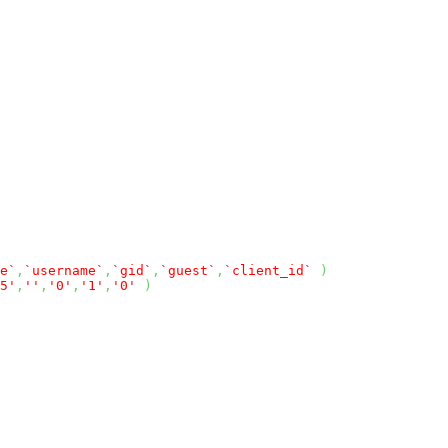
e`
,
`username`
,
`gid`
,
`guest`
,
`client_id`
)
5'
,
''
,
'0'
,
'1'
,
'0'
)