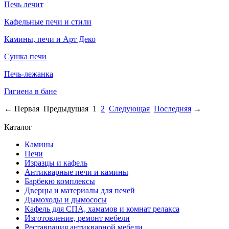
Печь лечит
Кафельные печи и стили
Камины, печи и Арт Деко
Сушка печи
Печь-лежанка
Гигиена в бане
←
Первая
Предыдущая
1
2
Следующая
Последняя
→
Каталог
Камины
Печи
Изразцы и кафель
Антикварные печи и камины
Барбекю комплексы
Дверцы и материалы для печей
Дымоходы и дымососы
Кафель для СПА, хамамов и комнат релакса
Изготовление, ремонт мебели
Реставрация антикварной мебели