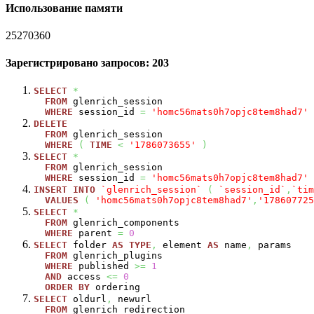
Использование памяти
25270360
Зарегистрировано запросов: 203
SELECT
*
FROM
glenrich_session
WHERE
session_id
=
'homc56mats0h7opjc8tem8had7'
DELETE
FROM
glenrich_session
WHERE
(
TIME
<
'1786073655'
)
SELECT
*
FROM
glenrich_session
WHERE
session_id
=
'homc56mats0h7opjc8tem8had7'
INSERT
INTO
`glenrich_session`
(
`session_id`
,
`tim
VALUES
(
'homc56mats0h7opjc8tem8had7'
,
'178607725
SELECT
*
FROM
glenrich_components
WHERE
parent
=
0
SELECT
folder
AS
TYPE
,
element
AS
name
,
params
FROM
glenrich_plugins
WHERE
published
>=
1
AND
access
<=
0
ORDER
BY
ordering
SELECT
oldurl
,
newurl
FROM
glenrich_redirection