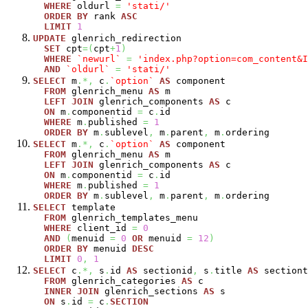
WHERE
oldurl
=
'stati/'
ORDER
BY
rank
ASC
LIMIT
1
UPDATE
glenrich_redirection
SET
cpt
=
(
cpt
+
1
)
WHERE
`newurl`
=
'index.php?option=com_content&I
AND
`oldurl`
=
'stati/'
SELECT
m
.*,
c
.
`option`
AS
component
FROM
glenrich_menu
AS
m
LEFT
JOIN
glenrich_components
AS
c
ON
m
.
componentid
=
c
.
id
WHERE
m
.
published
=
1
ORDER
BY
m
.
sublevel
,
m
.
parent
,
m
.
ordering
SELECT
m
.*,
c
.
`option`
AS
component
FROM
glenrich_menu
AS
m
LEFT
JOIN
glenrich_components
AS
c
ON
m
.
componentid
=
c
.
id
WHERE
m
.
published
=
1
ORDER
BY
m
.
sublevel
,
m
.
parent
,
m
.
ordering
SELECT
template
FROM
glenrich_templates_menu
WHERE
client_id
=
0
AND
(
menuid
=
0
OR
menuid
=
12
)
ORDER
BY
menuid
DESC
LIMIT
0
,
1
SELECT
c
.*,
s
.
id
AS
sectionid
,
s
.
title
AS
sectiont
FROM
glenrich_categories
AS
c
INNER
JOIN
glenrich_sections
AS
s
ON
s
.
id
=
c
.
SECTION