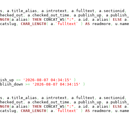
s
,
a
.
title_alias
,
a
.
introtext
,
a
.
fulltext
,
a
.
sectionid
,
hecked_out
,
a
.
checked_out_time
,
a
.
publish_up
,
a
.
publish_
NGTH
(
a
.
alias
)
THEN
CONCAT_WS
(
":"
,
a
.
id
,
a
.
alias
)
ELSE
a
.
catslug
,
CHAR_LENGTH
(
a
.
`fulltext`
)
AS
readmore
,
u
.
nam
ish_up
<=
'2026-08-07 04:34:15'
)
blish_down
>=
'2026-08-07 04:34:15'
)
s
,
a
.
title_alias
,
a
.
introtext
,
a
.
fulltext
,
a
.
sectionid
,
hecked_out
,
a
.
checked_out_time
,
a
.
publish_up
,
a
.
publish_
NGTH
(
a
.
alias
)
THEN
CONCAT_WS
(
":"
,
a
.
id
,
a
.
alias
)
ELSE
a
.
catslug
,
CHAR_LENGTH
(
a
.
`fulltext`
)
AS
readmore
,
u
.
nam