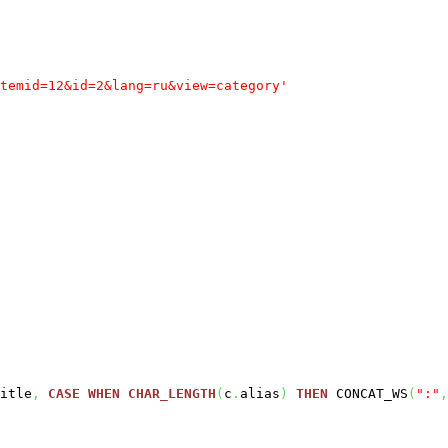
temid=12&id=2&lang=ru&view=category'
itle
,
CASE
WHEN
CHAR_LENGTH
(
c
.
alias
)
THEN
CONCAT_WS
(
":"
,