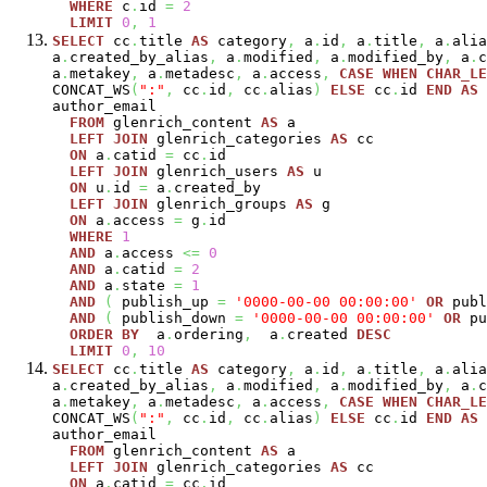
WHERE
c
.
id
=
2
LIMIT
0
,
1
SELECT
cc
.
title
AS
category
,
a
.
id
,
a
.
title
,
a
.
alia
a
.
created_by_alias
,
a
.
modified
,
a
.
modified_by
,
a
.
c
a
.
metakey
,
a
.
metadesc
,
a
.
access
,
CASE
WHEN
CHAR_LE
CONCAT_WS
(
":"
,
cc
.
id
,
cc
.
alias
)
ELSE
cc
.
id
END
AS
author_email
FROM
glenrich_content
AS
a
LEFT
JOIN
glenrich_categories
AS
cc
ON
a
.
catid
=
cc
.
id
LEFT
JOIN
glenrich_users
AS
u
ON
u
.
id
=
a
.
created_by
LEFT
JOIN
glenrich_groups
AS
g
ON
a
.
access
=
g
.
id
WHERE
1
AND
a
.
access
<=
0
AND
a
.
catid
=
2
AND
a
.
state
=
1
AND
(
publish_up
=
'0000-00-00 00:00:00'
OR
publ
AND
(
publish_down
=
'0000-00-00 00:00:00'
OR
pu
ORDER
BY
a
.
ordering
,
a
.
created
DESC
LIMIT
0
,
10
SELECT
cc
.
title
AS
category
,
a
.
id
,
a
.
title
,
a
.
alia
a
.
created_by_alias
,
a
.
modified
,
a
.
modified_by
,
a
.
c
a
.
metakey
,
a
.
metadesc
,
a
.
access
,
CASE
WHEN
CHAR_LE
CONCAT_WS
(
":"
,
cc
.
id
,
cc
.
alias
)
ELSE
cc
.
id
END
AS
author_email
FROM
glenrich_content
AS
a
LEFT
JOIN
glenrich_categories
AS
cc
ON
a
.
catid
=
cc
.
id