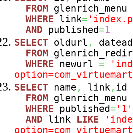
FROM
glenrich_menu
WHERE
link
=
'index.p
AND
published
=
1
SELECT
oldurl
,
datead
FROM
glenrich_redir
WHERE
newurl
=
'ind
option=com_virtuemart
SELECT
name
,
link
,
id
FROM
glenrich_menu
WHERE
published
=
'1'
AND
link
LIKE
'inde
option=com_virtuemart