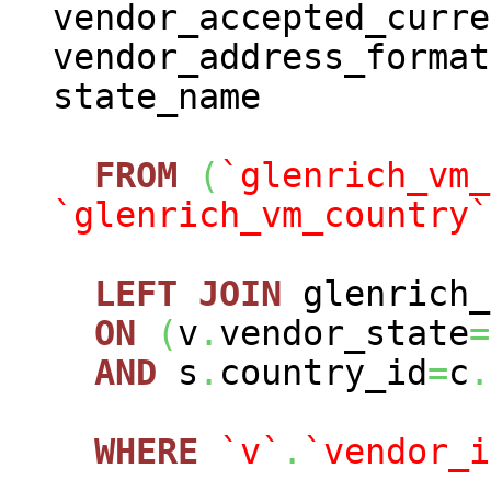
vendor_accepted_curre
vendor_address_format
state_name
FROM
(
`glenrich_vm_
`glenrich_vm_country`
LEFT
JOIN
glenrich_
ON
(
v
.
vendor_state
=
AND
s
.
country_id
=
c
.
WHERE
`v`
.
`vendor_i