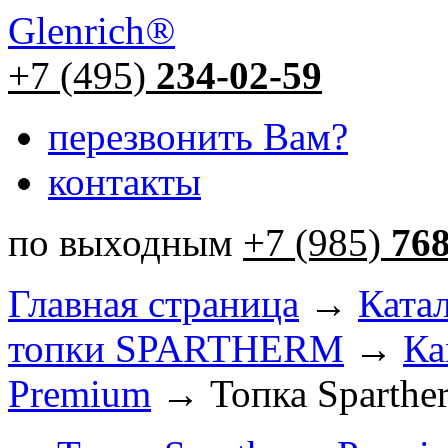
Glenrich
®
+7 (495)
234-02-59
перезвонить Вам?
контакты
по выходным
+7 (985)
76
Главная страница
→
Ката
топки SPARTHERM
→
Ка
Premium
→ Топка Sparthe