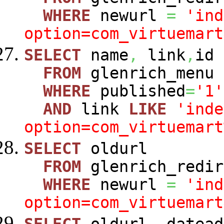
WHERE
newurl
=
'ind
option=com_virtuemart
SELECT
name
,
link
,
id
FROM
glenrich_menu
WHERE
published
=
'1'
AND
link
LIKE
'inde
option=com_virtuemart
SELECT
oldurl
FROM
glenrich_redir
WHERE
newurl
=
'ind
option=com_virtuemart