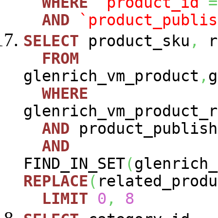
WHERE
`product_id`
=
AND
`product_publis
SELECT
product_sku
,
r
FROM
glenrich_vm_product
,
g
WHERE
glenrich_vm_product_r
AND
product_publish
AND
FIND_IN_SET
(
glenrich_
REPLACE
(
related_produ
LIMIT
0
,
8