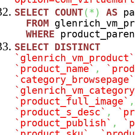
SELECT
COUNT
(
*
)
AS
pa
FROM
glenrich_vm_pr
WHERE
product_paren
SELECT
DISTINCT
`glenrich_vm_product`
`product_name`
,
`prod
`category_browsepage`
`glenrich_vm_category
`product_full_image`
,
`product_s_desc`
,
`pr
`product_publish`
,
`p
`product_sku`
,
`produ