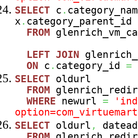
SELECT
c
.
category_nam
x
.
category_parent_id
FROM
glenrich_vm_c
LEFT
JOIN
glenrich_
ON
c
.
category_id
=
SELECT
oldurl
FROM
glenrich_redir
WHERE
newurl
=
'ind
option=com_virtuemart
SELECT
oldurl
,
datead
FROM
glenrich_redir