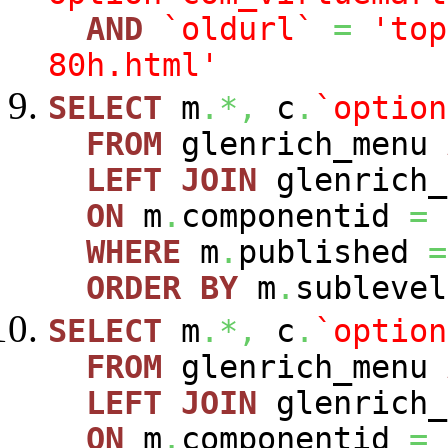
AND
`oldurl`
=
'top
80h.html'
SELECT
m
.*,
c
.
`option
FROM
glenrich_menu
LEFT
JOIN
glenrich_
ON
m
.
componentid
=
WHERE
m
.
published
=
ORDER
BY
m
.
sublevel
SELECT
m
.*,
c
.
`option
FROM
glenrich_menu
LEFT
JOIN
glenrich_
ON
m
.
componentid
=