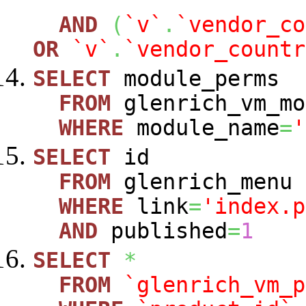
AND
(
`v`
.
`vendor_co
OR
`v`
.
`vendor_countr
SELECT
module_perms
FROM
glenrich_vm_mo
WHERE
module_name
=
'
SELECT
id
FROM
glenrich_menu
WHERE
link
=
'index.p
AND
published
=
1
SELECT
*
FROM
`glenrich_vm_p