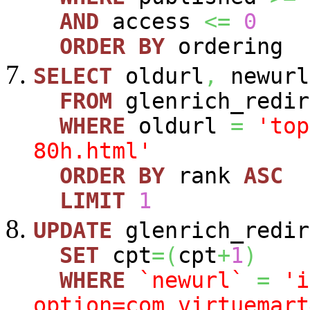
AND
access
<=
0
ORDER
BY
ordering
SELECT
oldurl
,
newurl
FROM
glenrich_redir
WHERE
oldurl
=
'top
80h.html'
ORDER
BY
rank
ASC
LIMIT
1
UPDATE
glenrich_redir
SET
cpt
=
(
cpt
+
1
)
WHERE
`newurl`
=
'i
option=com_virtuemart