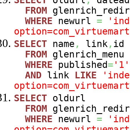
SELECT
oldurl
,
datead
FROM
glenrich_redir
WHERE
newurl
=
'ind
option=com_virtuemart
SELECT
name
,
link
,
id
FROM
glenrich_menu
WHERE
published
=
'1'
AND
link
LIKE
'inde
option=com_virtuemart
SELECT
oldurl
FROM
glenrich_redir
WHERE
newurl
=
'ind
option=com_virtuemart