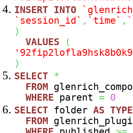
INSERT
INTO
`glenrich
`session_id`
,
`time`
,
`
)
VALUES
(
'92fip2lofla9hsk8b0k9
)
SELECT
*
FROM
glenrich_compo
WHERE
parent
=
0
SELECT
folder
AS
TYPE
FROM
glenrich_plugi
WHERE
published
>=