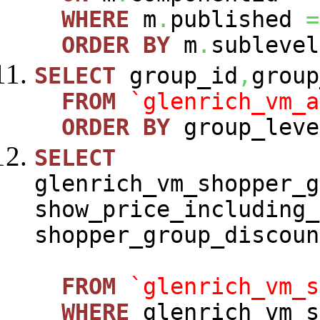
WHERE
m
.
published
=
ORDER
BY
m
.
sublevel
SELECT
group_id
,
group
FROM
`glenrich_vm_a
ORDER
BY
group_leve
SELECT
glenrich_vm_shopper_g
show_price_including_
shopper_group_discoun
FROM
`glenrich_vm_s
WHERE
glenrich_vm_s