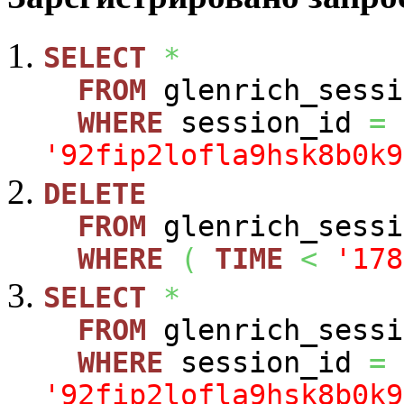
SELECT
*
FROM
glenrich_sessi
WHERE
session_id
=
'92fip2lofla9hsk8b0k9
DELETE
FROM
glenrich_sessi
WHERE
(
TIME
<
'178
SELECT
*
FROM
glenrich_sessi
WHERE
session_id
=
'92fip2lofla9hsk8b0k9