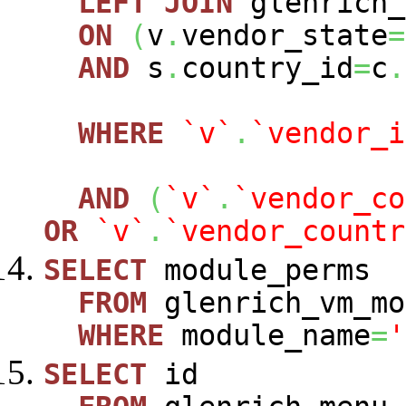
LEFT
JOIN
glenrich_
ON
(
v
.
vendor_state
=
AND
s
.
country_id
=
c
.
WHERE
`v`
.
`vendor_i
AND
(
`v`
.
`vendor_co
OR
`v`
.
`vendor_countr
SELECT
module_perms
FROM
glenrich_vm_mo
WHERE
module_name
=
'
SELECT
id