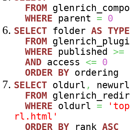
FROM
glenrich_compo
WHERE
parent
=
0
SELECT
folder
AS
TYPE
FROM
glenrich_plugi
WHERE
published
>=
AND
access
<=
0
ORDER
BY
ordering
SELECT
oldurl
,
newurl
FROM
glenrich_redir
WHERE
oldurl
=
'top
rl.html'
ORDER
BY
rank
ASC