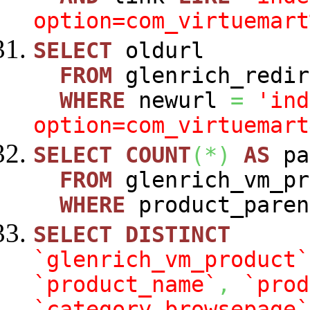
option=com_virtuemart
SELECT
oldurl
FROM
glenrich_redir
WHERE
newurl
=
'ind
option=com_virtuemart
SELECT
COUNT
(
*
)
AS
pa
FROM
glenrich_vm_pr
WHERE
product_paren
SELECT
DISTINCT
`glenrich_vm_product`
`product_name`
,
`prod
`category_browsepage`