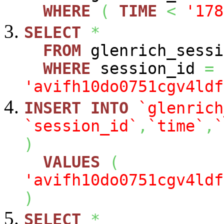
WHERE
(
TIME
<
'178
SELECT
*
FROM
glenrich_sessi
WHERE
session_id
=
'avifh10do0751cgv4ldf
INSERT
INTO
`glenrich
`session_id`
,
`time`
,
`
)
VALUES
(
'avifh10do0751cgv4ldf
)
SELECT
*