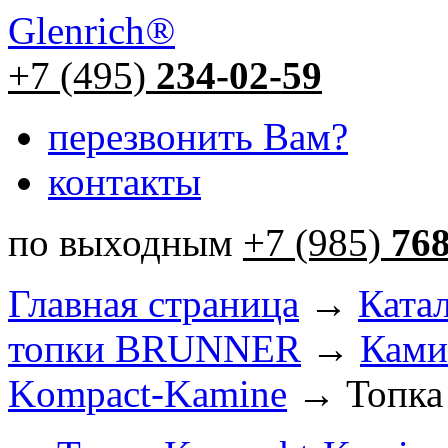
Glenrich
®
+7 (495)
234-02-59
перезвонить Вам?
контакты
по выходным
+7 (985)
76
Главная страница
→
Ката
топки BRUNNER
→
Ками
Kompact-Kamine
→ Топка 