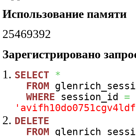
Использование памяти
25469392
Зарегистрировано запрос
SELECT
*
FROM
glenrich_sessi
WHERE
session_id
=
'avifh10do0751cgv4ldf
DELETE
FROM
glenrich_sessi