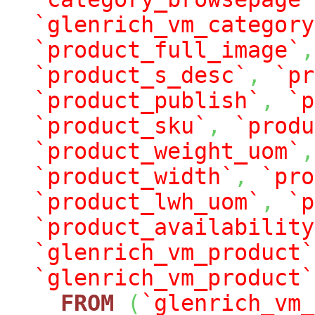
`glenrich_vm_category
`product_full_image`
,
`product_s_desc`
,
`pr
`product_publish`
,
`p
`product_sku`
,
`produ
`product_weight_uom`
,
`product_width`
,
`pro
`product_lwh_uom`
,
`p
`product_availability
`glenrich_vm_product`
`glenrich_vm_product`
FROM
(
`glenrich_vm_