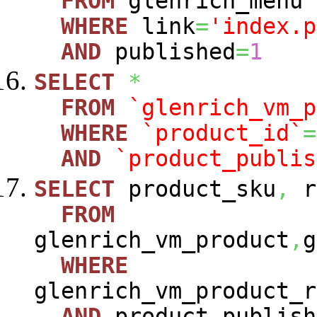
FROM
glenrich_menu
WHERE
link
=
'index.p
AND
published
=
1
SELECT
*
FROM
`glenrich_vm_p
WHERE
`product_id`
=
AND
`product_publis
SELECT
product_sku
,
r
FROM
glenrich_vm_product
,
g
WHERE
glenrich_vm_product_r
AND
product_publish