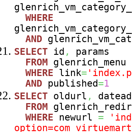
glenrich_vm_category_
WHERE
glenrich_vm_category_
AND
glenrich_vm_cat
SELECT
id
,
params
FROM
glenrich_menu
WHERE
link
=
'index.p
AND
published
=
1
SELECT
oldurl
,
datead
FROM
glenrich_redir
WHERE
newurl
=
'ind
option=com_virtuemart