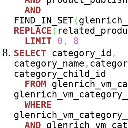
AND
FIND_IN_SET
(
glenrich_
REPLACE
(
related_produ
LIMIT
0
,
8
SELECT
category_id
,
category_name
,
categor
category_child_id
FROM
glenrich_vm_ca
glenrich_vm_category_
WHERE
glenrich_vm_category_
AND
glenrich_vm_cat