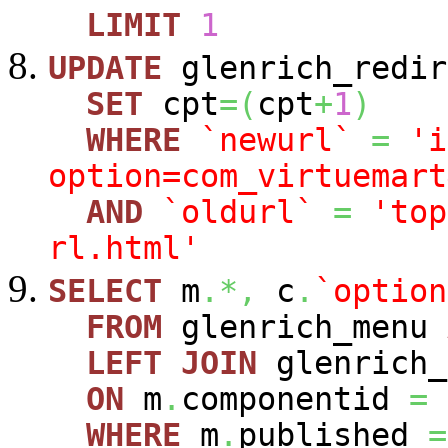
LIMIT
1
UPDATE
glenrich_redir
SET
cpt
=
(
cpt
+
1
)
WHERE
`newurl`
=
'i
option=com_virtuemart
AND
`oldurl`
=
'top
rl.html'
SELECT
m
.*,
c
.
`option
FROM
glenrich_menu
LEFT
JOIN
glenrich_
ON
m
.
componentid
=
WHERE
m
.
published
=