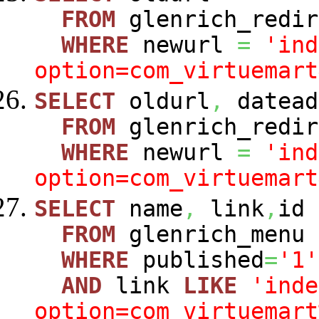
FROM
glenrich_redir
WHERE
newurl
=
'ind
option=com_virtuemart
SELECT
oldurl
,
datead
FROM
glenrich_redir
WHERE
newurl
=
'ind
option=com_virtuemart
SELECT
name
,
link
,
id
FROM
glenrich_menu
WHERE
published
=
'1'
AND
link
LIKE
'inde
option=com_virtuemart