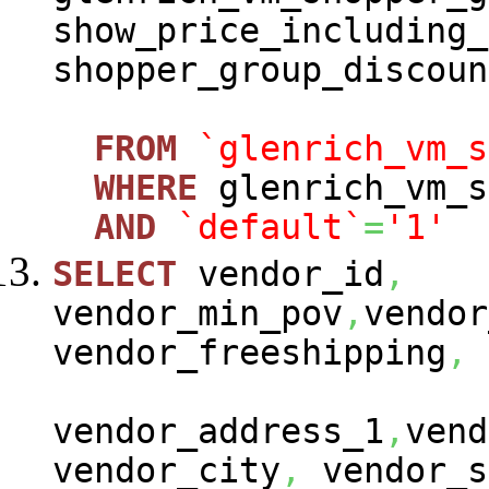
show_price_including_
shopper_group_discoun
FROM
`glenrich_vm_s
WHERE
glenrich_vm_s
AND
`default`
=
'1'
SELECT
vendor_id
,
vendor_min_pov
,
vendor
vendor_freeshipping
,
vendor_address_1
,
vend
vendor_city
,
vendor_s