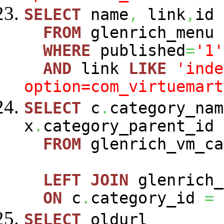
SELECT
name
,
link
,
id
FROM
glenrich_menu
WHERE
published
=
'1'
AND
link
LIKE
'inde
option=com_virtuemart
SELECT
c
.
category_nam
x
.
category_parent_id
FROM
glenrich_vm_c
LEFT
JOIN
glenrich_
ON
c
.
category_id
=
SELECT
oldurl