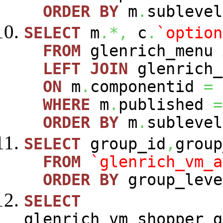
ORDER
BY
m
.
sublevel
SELECT
m
.*,
c
.
`option
FROM
glenrich_menu
LEFT
JOIN
glenrich_
ON
m
.
componentid
=
WHERE
m
.
published
=
ORDER
BY
m
.
sublevel
SELECT
group_id
,
group
FROM
`glenrich_vm_a
ORDER
BY
group_leve
SELECT
glenrich_vm_shopper_g