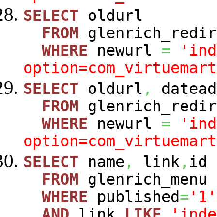
SELECT
oldurl
FROM
glenrich_redir
WHERE
newurl
=
'ind
option=com_virtuemart
SELECT
oldurl
,
datead
FROM
glenrich_redir
WHERE
newurl
=
'ind
option=com_virtuemart
SELECT
name
,
link
,
id
FROM
glenrich_menu
WHERE
published
=
'1'
AND
link
LIKE
'inde