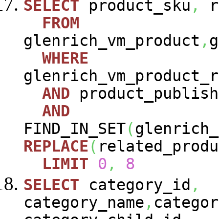
SELECT
product_sku
,
r
FROM
glenrich_vm_product
,
g
WHERE
glenrich_vm_product_r
AND
product_publish
AND
FIND_IN_SET
(
glenrich_
REPLACE
(
related_produ
LIMIT
0
,
8
SELECT
category_id
,
category_name
,
categor