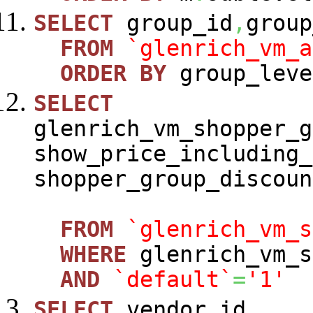
SELECT
group_id
,
group
FROM
`glenrich_vm_a
ORDER
BY
group_leve
SELECT
glenrich_vm_shopper_g
show_price_including_
shopper_group_discoun
FROM
`glenrich_vm_s
WHERE
glenrich_vm_s
AND
`default`
=
'1'
SELECT
vendor_id
,