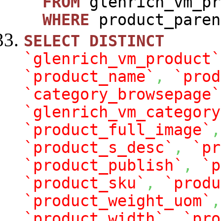
FROM
glenrich_vm_pr
WHERE
product_paren
SELECT
DISTINCT
`glenrich_vm_product`
`product_name`
,
`prod
`category_browsepage`
`glenrich_vm_category
`product_full_image`
,
`product_s_desc`
,
`pr
`product_publish`
,
`p
`product_sku`
,
`produ
`product_weight_uom`
,
`product_width`
,
`pro