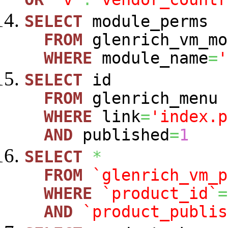
SELECT
module_perms
FROM
glenrich_vm_mo
WHERE
module_name
=
'
SELECT
id
FROM
glenrich_menu
WHERE
link
=
'index.p
AND
published
=
1
SELECT
*
FROM
`glenrich_vm_p
WHERE
`product_id`
=
AND
`product_publis