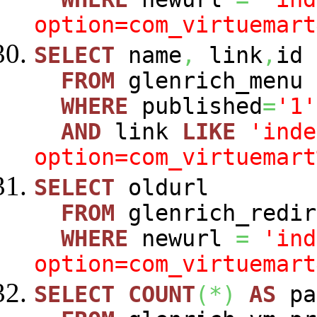
option=com_virtuemart
SELECT
name
,
link
,
id
FROM
glenrich_menu
WHERE
published
=
'1'
AND
link
LIKE
'inde
option=com_virtuemart
SELECT
oldurl
FROM
glenrich_redir
WHERE
newurl
=
'ind
option=com_virtuemart
SELECT
COUNT
(
*
)
AS
pa