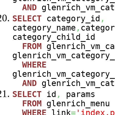
AND
glenrich_vm_cat
SELECT
category_id
,
category_name
,
categor
category_child_id
FROM
glenrich_vm_ca
glenrich_vm_category_
WHERE
glenrich_vm_category_
AND
glenrich_vm_cat
SELECT
id
,
params
FROM
glenrich_menu
WHERE
link
=
'index.p