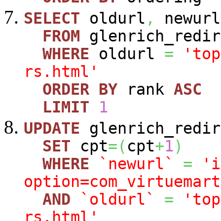
SELECT
oldurl
,
newurl
FROM
glenrich_redir
WHERE
oldurl
=
'top
rs.html'
ORDER
BY
rank
ASC
LIMIT
1
UPDATE
glenrich_redir
SET
cpt
=
(
cpt
+
1
)
WHERE
`newurl`
=
'i
option=com_virtuemart
AND
`oldurl`
=
'top
rs.html'