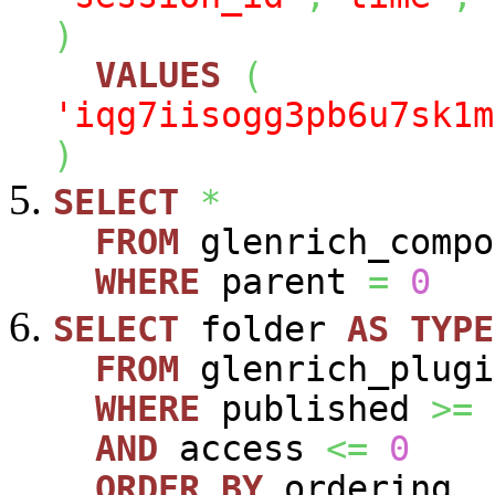
)
VALUES
(
'iqg7iisogg3pb6u7sk1m
)
SELECT
*
FROM
glenrich_compo
WHERE
parent
=
0
SELECT
folder
AS
TYPE
FROM
glenrich_plugi
WHERE
published
>=
AND
access
<=
0
ORDER
BY
ordering