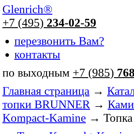
Glenrich
®
+7 (495)
234-02-59
перезвонить Вам?
контакты
по выходным
+7 (985)
76
Главная страница
→
Ката
топки BRUNNER
→
Ками
Kompact-Kamine
→ Топка 