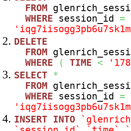
FROM
glenrich_sessi
WHERE
session_id
=
'iqg7iisogg3pb6u7sk1m
DELETE
FROM
glenrich_sessi
WHERE
(
TIME
<
'178
SELECT
*
FROM
glenrich_sessi
WHERE
session_id
=
'iqg7iisogg3pb6u7sk1m
INSERT
INTO
`glenrich
`session_id`
,
`time`
,
`