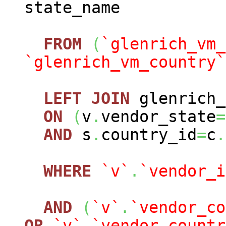
state_name
FROM
(
`glenrich_vm_
`glenrich_vm_country`
LEFT
JOIN
glenrich_
ON
(
v
.
vendor_state
=
AND
s
.
country_id
=
c
.
WHERE
`v`
.
`vendor_i
AND
(
`v`
.
`vendor_co
OR
`v`
.
`vendor_countr