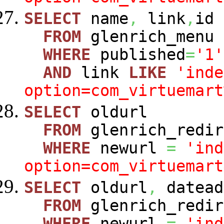
SELECT
name
,
link
,
id
FROM
glenrich_menu
WHERE
published
=
'1'
AND
link
LIKE
'inde
option=com_virtuemart
SELECT
oldurl
FROM
glenrich_redir
WHERE
newurl
=
'ind
option=com_virtuemart
SELECT
oldurl
,
datead
FROM
glenrich_redir
WHERE
newurl
=
'ind