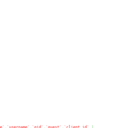
e`
,
`username`
,
`gid`
,
`guest`
,
`client_id`
)