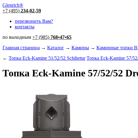
Glenrich
®
+7 (495)
234-02-59
перезвонить Вам?
контакты
по выходным
+7 (985)
768
•
47
•
65
Главная страница
→
Каталог
→
Камины
→
Каминные топки
←
Топка Eck-Kamine 51/52/52 Schibetur
Топка Eck-Kamine 57/52/
Топка Eck-Kamine 57/52/52 Dr