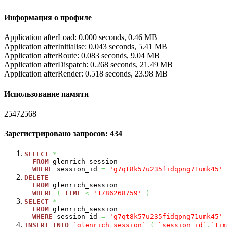
Информация о профиле
Application afterLoad: 0.000 seconds, 0.46 MB
Application afterInitialise: 0.043 seconds, 5.41 MB
Application afterRoute: 0.083 seconds, 9.04 MB
Application afterDispatch: 0.268 seconds, 21.49 MB
Application afterRender: 0.518 seconds, 23.98 MB
Использование памяти
25472568
Зарегистрировано запросов: 434
SELECT
*
FROM
glenrich_session
WHERE
session_id
=
'g7qt8k57u235fidqpng71umk45'
DELETE
FROM
glenrich_session
WHERE
(
TIME
<
'1786268759'
)
SELECT
*
FROM
glenrich_session
WHERE
session_id
=
'g7qt8k57u235fidqpng71umk45'
INSERT
INTO
`glenrich_session`
(
`session_id`
,
`tim