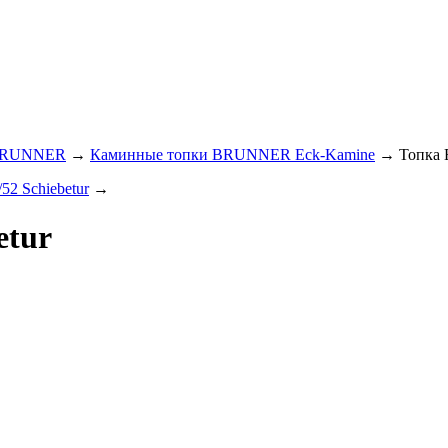
 BRUNNER
→
Каминные топки BRUNNER Eck-Kamine
→ Топка E
52 Schiebetur
→
etur