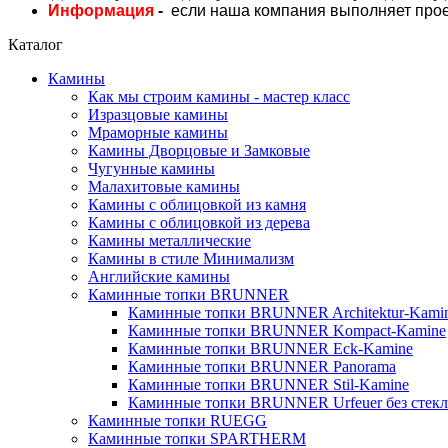
Информация
-
если
наша компания выполняет проек
Каталог
Камины
Как мы строим камины - мастер класс
Изразцовые камины
Мраморные камины
Камины Дворцовые и Замковые
Чугунные камины
Малахитовые камины
Камины с облицовкой из камня
Камины с облицовкой из дерева
Камины металлические
Камины в стиле Минимализм
Английские камины
Каминные топки BRUNNER
Каминные топки BRUNNER Architektur-Kami
Каминные топки BRUNNER Kompact-Kamine
Каминные топки BRUNNER Eck-Kamine
Каминные топки BRUNNER Panorama
Каминные топки BRUNNER Stil-Kamine
Каминные топки BRUNNER Urfeuer без стекл
Каминные топки RUEGG
Каминные топки SPARTHERM