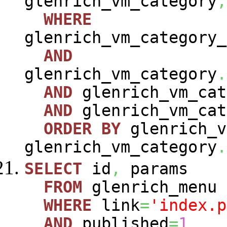
glenrich_vm_category
,
WHERE
glenrich_vm_category_
AND
glenrich_vm_category
.
AND
glenrich_vm_cat
AND
glenrich_vm_cat
ORDER
BY
glenrich_v
glenrich_vm_category
.
SELECT
id
,
params
FROM
glenrich_menu
WHERE
link
=
'index.p
AND
published
=
1