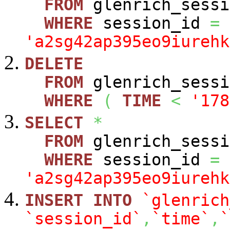
FROM
glenrich_sessi
WHERE
session_id
=
'a2sg42ap395eo9iurehk
DELETE
FROM
glenrich_sessi
WHERE
(
TIME
<
'178
SELECT
*
FROM
glenrich_sessi
WHERE
session_id
=
'a2sg42ap395eo9iurehk
INSERT
INTO
`glenrich
`session_id`
,
`time`
,
`