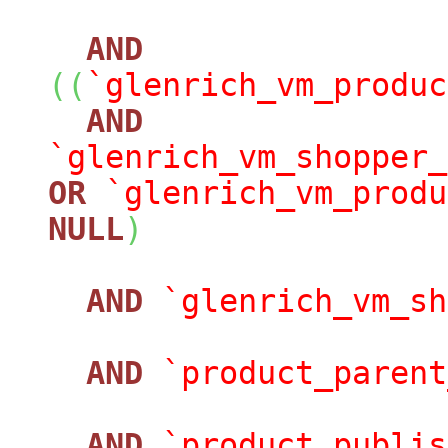
AND
(
(
`glenrich_vm_produc
AND
`glenrich_vm_shopper_
OR
`glenrich_vm_produ
NULL
)
AND
`glenrich_vm_sh
AND
`product_parent
AND
`product_publis