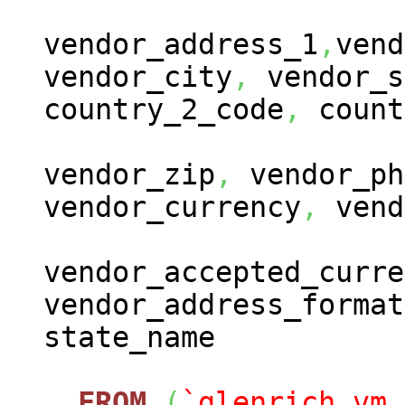
vendor_address_1
,
vend
vendor_city
,
vendor_s
country_2_code
,
count
vendor_zip
,
vendor_ph
vendor_currency
,
vend
vendor_accepted_curre
vendor_address_format
state_name
FROM
(
`glenrich_vm_