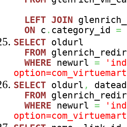
LEFT
JOIN
glenrich_
ON
c
.
category_id
=
SELECT
oldurl
FROM
glenrich_redir
WHERE
newurl
=
'ind
option=com_virtuemart
SELECT
oldurl
,
datead
FROM
glenrich_redir
WHERE
newurl
=
'ind
option=com_virtuemart