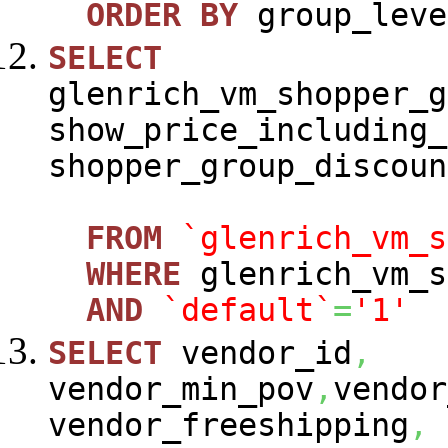
ORDER
BY
group_leve
SELECT
glenrich_vm_shopper_g
show_price_including_
shopper_group_discoun
FROM
`glenrich_vm_s
WHERE
glenrich_vm_s
AND
`default`
=
'1'
SELECT
vendor_id
,
vendor_min_pov
,
vendor
vendor_freeshipping
,