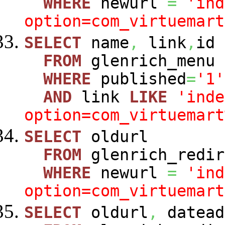
WHERE
newurl
=
'ind
option=com_virtuemart
SELECT
name
,
link
,
id
FROM
glenrich_menu
WHERE
published
=
'1'
AND
link
LIKE
'inde
option=com_virtuemart
SELECT
oldurl
FROM
glenrich_redir
WHERE
newurl
=
'ind
option=com_virtuemart
SELECT
oldurl
,
datead