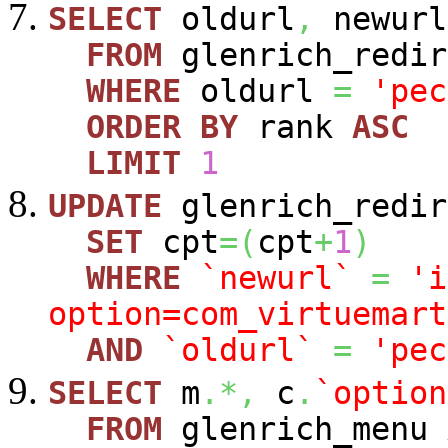
SELECT
oldurl
,
newurl
FROM
glenrich_redir
WHERE
oldurl
=
'pec
ORDER
BY
rank
ASC
LIMIT
1
UPDATE
glenrich_redir
SET
cpt
=
(
cpt
+
1
)
WHERE
`newurl`
=
'i
option=com_virtuemart
AND
`oldurl`
=
'pec
SELECT
m
.*,
c
.
`option
FROM
glenrich_menu