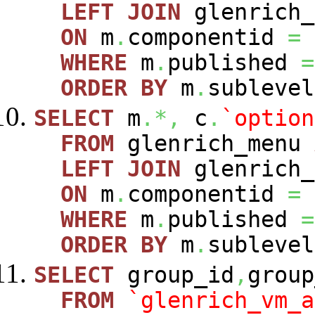
LEFT
JOIN
glenrich_
ON
m
.
componentid
=
WHERE
m
.
published
=
ORDER
BY
m
.
sublevel
SELECT
m
.*,
c
.
`option
FROM
glenrich_menu
LEFT
JOIN
glenrich_
ON
m
.
componentid
=
WHERE
m
.
published
=
ORDER
BY
m
.
sublevel
SELECT
group_id
,
group
FROM
`glenrich_vm_a