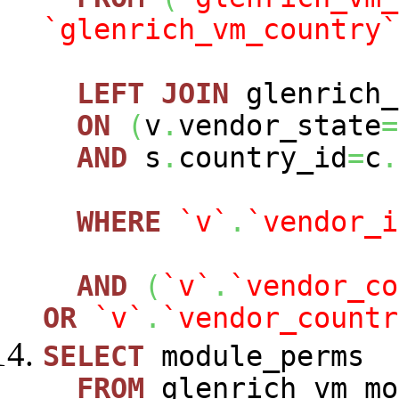
`glenrich_vm_country`
LEFT
JOIN
glenrich_
ON
(
v
.
vendor_state
=
AND
s
.
country_id
=
c
.
WHERE
`v`
.
`vendor_i
AND
(
`v`
.
`vendor_co
OR
`v`
.
`vendor_countr
SELECT
module_perms
FROM
glenrich_vm_mo