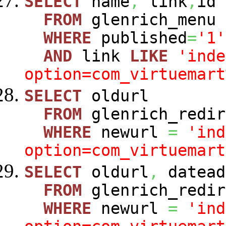
SELECT
name
,
link
,
id
FROM
glenrich_menu
WHERE
published
=
'1'
AND
link
LIKE
'inde
option=com_virtuemart
SELECT
oldurl
FROM
glenrich_redir
WHERE
newurl
=
'ind
option=com_virtuemart
SELECT
oldurl
,
datead
FROM
glenrich_redir
WHERE
newurl
=
'ind