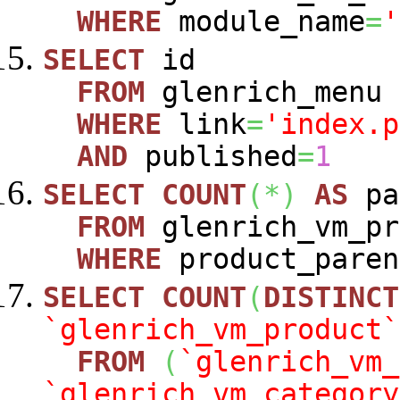
WHERE
module_name
=
'
SELECT
id
FROM
glenrich_menu
WHERE
link
=
'index.p
AND
published
=
1
SELECT
COUNT
(
*
)
AS
pa
FROM
glenrich_vm_pr
WHERE
product_paren
SELECT
COUNT
(
DISTINCT
`glenrich_vm_product`
FROM
(
`glenrich_vm_
`glenrich_vm_category