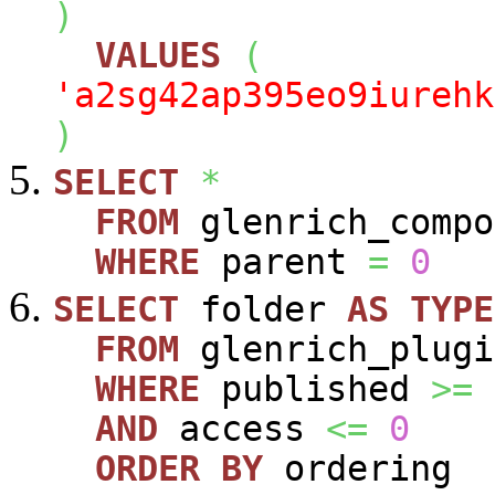
)
VALUES
(
'a2sg42ap395eo9iurehk
)
SELECT
*
FROM
glenrich_compo
WHERE
parent
=
0
SELECT
folder
AS
TYPE
FROM
glenrich_plugi
WHERE
published
>=
AND
access
<=
0
ORDER
BY
ordering