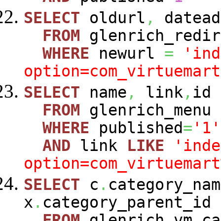
SELECT
oldurl
,
datead
FROM
glenrich_redir
WHERE
newurl
=
'ind
option=com_virtuemart
SELECT
name
,
link
,
id
FROM
glenrich_menu
WHERE
published
=
'1'
AND
link
LIKE
'inde
option=com_virtuemart
SELECT
c
.
category_nam
x
.
category_parent_id
FROM
glenrich_vm_c