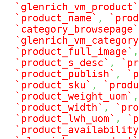
`glenrich_vm_product`
`product_name`
,
`prod
`category_browsepage`
`glenrich_vm_category
`product_full_image`
,
`product_s_desc`
,
`pr
`product_publish`
,
`p
`product_sku`
,
`produ
`product_weight_uom`
,
`product_width`
,
`pro
`product_lwh_uom`
,
`p
`product_availability