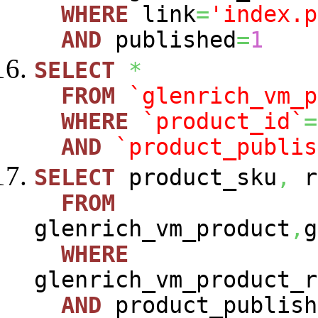
WHERE
link
=
'index.p
AND
published
=
1
SELECT
*
FROM
`glenrich_vm_p
WHERE
`product_id`
=
AND
`product_publis
SELECT
product_sku
,
r
FROM
glenrich_vm_product
,
g
WHERE
glenrich_vm_product_r
AND
product_publish