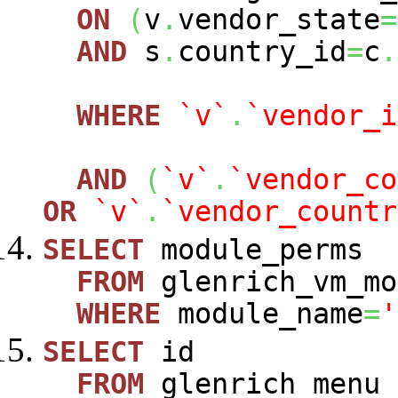
ON
(
v
.
vendor_state
=
AND
s
.
country_id
=
c
.
WHERE
`v`
.
`vendor_i
AND
(
`v`
.
`vendor_co
OR
`v`
.
`vendor_countr
SELECT
module_perms
FROM
glenrich_vm_mo
WHERE
module_name
=
'
SELECT
id
FROM
glenrich_menu