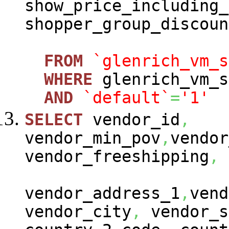
show_price_including_
shopper_group_discoun
FROM
`glenrich_vm_s
WHERE
glenrich_vm_s
AND
`default`
=
'1'
SELECT
vendor_id
,
vendor_min_pov
,
vendor
vendor_freeshipping
,
vendor_address_1
,
vend
vendor_city
,
vendor_s