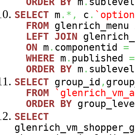
ORDER
BY
m
.
sublevel
SELECT
m
.*,
c
.
`option
FROM
glenrich_menu
LEFT
JOIN
glenrich_
ON
m
.
componentid
=
WHERE
m
.
published
=
ORDER
BY
m
.
sublevel
SELECT
group_id
,
group
FROM
`glenrich_vm_a
ORDER
BY
group_leve
SELECT
glenrich_vm_shopper_g