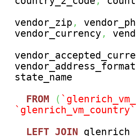
country_2_code
,
count
vendor_zip
,
vendor_ph
vendor_currency
,
vend
vendor_accepted_curre
vendor_address_format
state_name
FROM
(
`glenrich_vm_
`glenrich_vm_country`
LEFT
JOIN
glenrich_