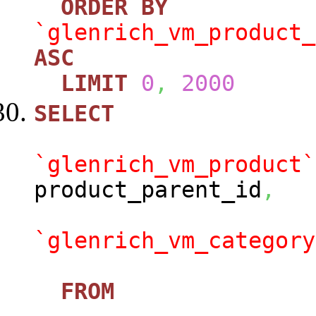
ORDER
BY
`glenrich_vm_product_
ASC
LIMIT
0
,
2000
SELECT
`glenrich_vm_product`
product_parent_id
,
`glenrich_vm_category
FROM