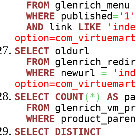
FROM
glenrich_menu
WHERE
published
=
'1'
AND
link
LIKE
'inde
option=com_virtuemart
SELECT
oldurl
FROM
glenrich_redir
WHERE
newurl
=
'ind
option=com_virtuemart
SELECT
COUNT
(
*
)
AS
pa
FROM
glenrich_vm_pr
WHERE
product_paren
SELECT
DISTINCT