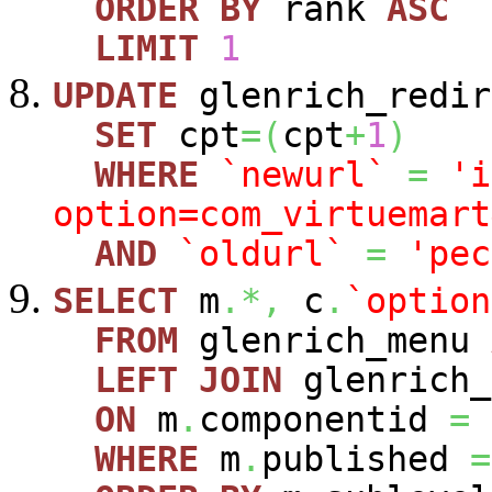
ORDER
BY
rank
ASC
LIMIT
1
UPDATE
glenrich_redir
SET
cpt
=
(
cpt
+
1
)
WHERE
`newurl`
=
'i
option=com_virtuemart
AND
`oldurl`
=
'pec
SELECT
m
.*,
c
.
`option
FROM
glenrich_menu
LEFT
JOIN
glenrich_
ON
m
.
componentid
=
WHERE
m
.
published
=