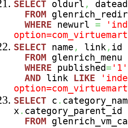
SELECT
oldurl
,
datead
FROM
glenrich_redir
WHERE
newurl
=
'ind
option=com_virtuemart
SELECT
name
,
link
,
id
FROM
glenrich_menu
WHERE
published
=
'1'
AND
link
LIKE
'inde
option=com_virtuemart
SELECT
c
.
category_nam
x
.
category_parent_id
FROM
glenrich_vm_c