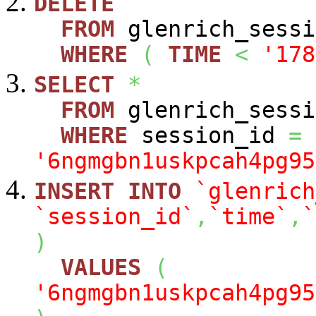
DELETE
FROM
glenrich_sessi
WHERE
(
TIME
<
'178
SELECT
*
FROM
glenrich_sessi
WHERE
session_id
=
'6ngmgbn1uskpcah4pg95
INSERT
INTO
`glenrich
`session_id`
,
`time`
,
`
)
VALUES
(
'6ngmgbn1uskpcah4pg95