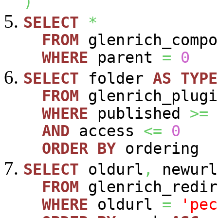
)
SELECT
*
FROM
glenrich_compo
WHERE
parent
=
0
SELECT
folder
AS
TYPE
FROM
glenrich_plugi
WHERE
published
>=
AND
access
<=
0
ORDER
BY
ordering
SELECT
oldurl
,
newurl
FROM
glenrich_redir
WHERE
oldurl
=
'pec