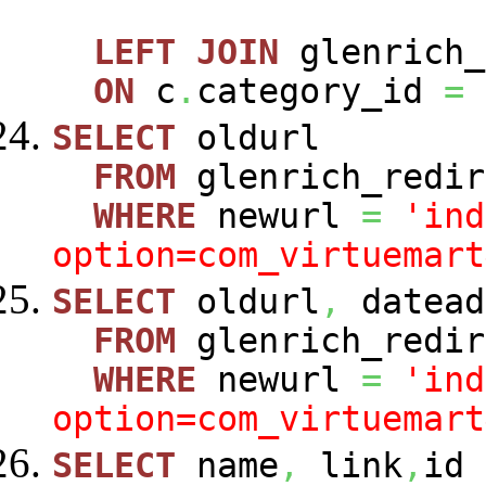
LEFT
JOIN
glenrich_
ON
c
.
category_id
=
SELECT
oldurl
FROM
glenrich_redir
WHERE
newurl
=
'ind
option=com_virtuemart
SELECT
oldurl
,
datead
FROM
glenrich_redir
WHERE
newurl
=
'ind
option=com_virtuemart
SELECT
name
,
link
,
id