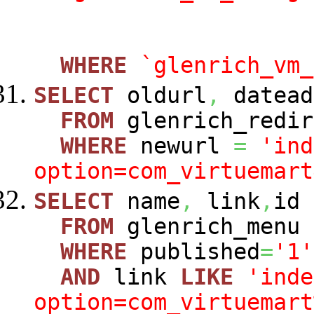
WHERE
`glenrich_vm_
SELECT
oldurl
,
datead
FROM
glenrich_redir
WHERE
newurl
=
'ind
option=com_virtuemart
SELECT
name
,
link
,
id
FROM
glenrich_menu
WHERE
published
=
'1'
AND
link
LIKE
'inde
option=com_virtuemart