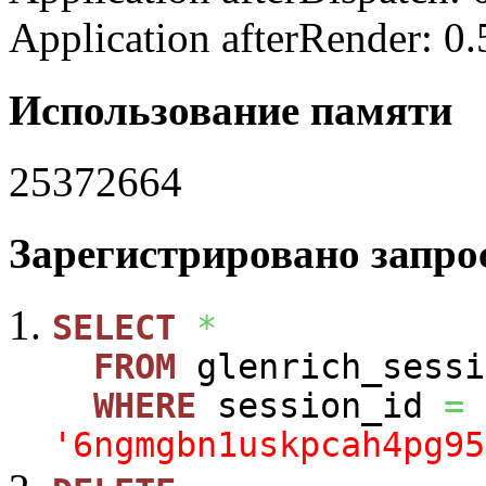
Application afterRender: 0
Использование памяти
25372664
Зарегистрировано запрос
SELECT
*
FROM
glenrich_sessi
WHERE
session_id
=
'6ngmgbn1uskpcah4pg95