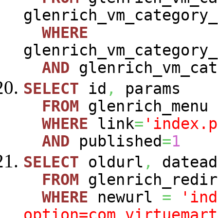
glenrich_vm_category_
WHERE
glenrich_vm_category_
AND
glenrich_vm_cat
SELECT
id
,
params
FROM
glenrich_menu
WHERE
link
=
'index.p
AND
published
=
1
SELECT
oldurl
,
datead
FROM
glenrich_redir
WHERE
newurl
=
'ind
option=com_virtuemart