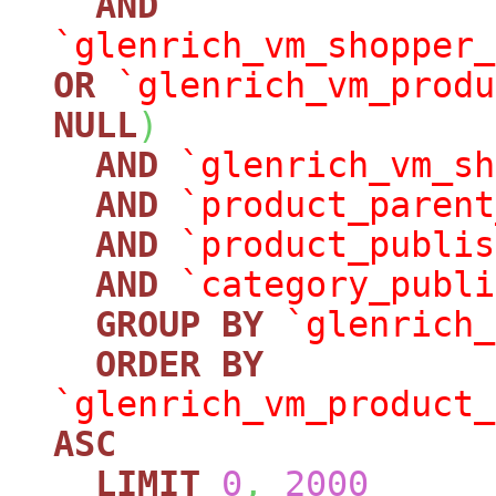
AND
`glenrich_vm_shopper_
OR
`glenrich_vm_produ
NULL
)
AND
`glenrich_vm_sh
AND
`product_parent
AND
`product_publis
AND
`category_publi
GROUP
BY
`glenrich_
ORDER
BY
`glenrich_vm_product_
ASC
LIMIT
0
,
2000