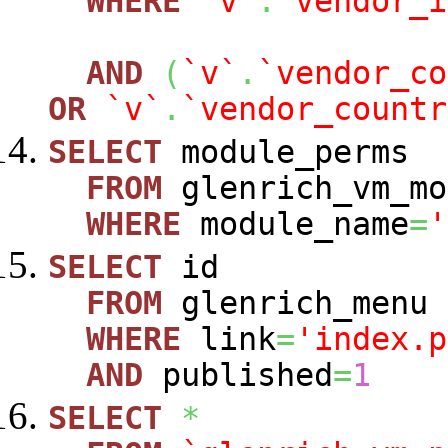
WHERE
`v`
.
`vendor_i
AND
(
`v`
.
`vendor_co
OR
`v`
.
`vendor_countr
SELECT
module_perms
FROM
glenrich_vm_mo
WHERE
module_name
=
'
SELECT
id
FROM
glenrich_menu
WHERE
link
=
'index.p
AND
published
=
1
SELECT
*