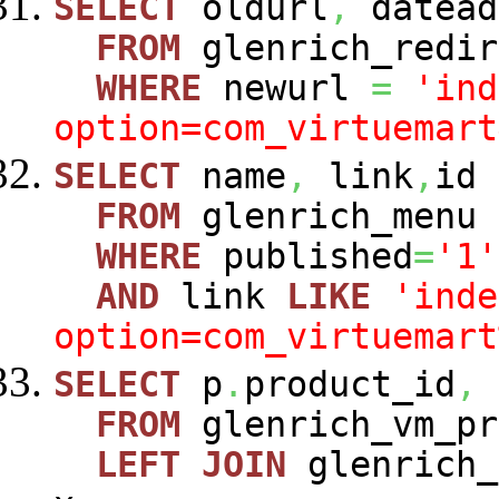
SELECT
oldurl
,
datead
FROM
glenrich_redir
WHERE
newurl
=
'ind
option=com_virtuemart
SELECT
name
,
link
,
id
FROM
glenrich_menu
WHERE
published
=
'1'
AND
link
LIKE
'inde
option=com_virtuemart
SELECT
p
.
product_id
,
FROM
glenrich_vm_p
LEFT
JOIN
glenrich_