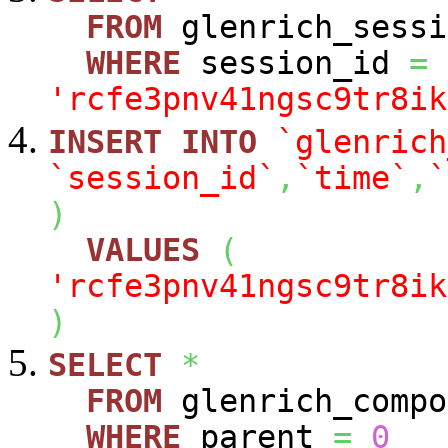
FROM
glenrich_sessi
WHERE
session_id
=
'rcfe3pnv41ngsc9tr8ik
INSERT
INTO
`glenrich
`session_id`
,
`time`
,
`
)
VALUES
(
'rcfe3pnv41ngsc9tr8ik
)
SELECT
*
FROM
glenrich_compo
WHERE
parent
=
0