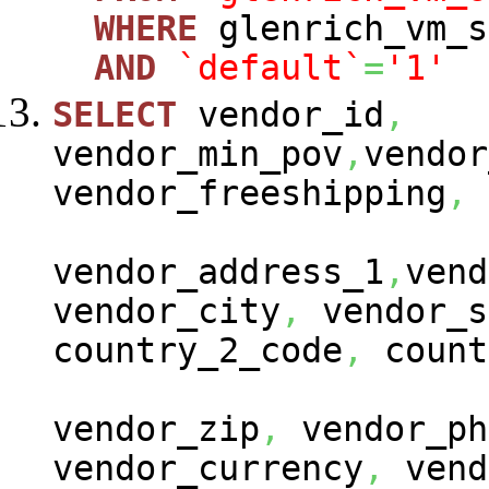
WHERE
glenrich_vm_s
AND
`default`
=
'1'
SELECT
vendor_id
,
vendor_min_pov
,
vendor
vendor_freeshipping
,
vendor_address_1
,
vend
vendor_city
,
vendor_s
country_2_code
,
count
vendor_zip
,
vendor_ph
vendor_currency
,
vend