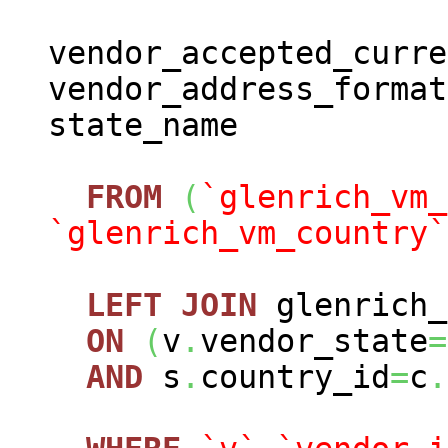
vendor_accepted_curre
vendor_address_format
state_name
FROM
(
`glenrich_vm_
`glenrich_vm_country`
LEFT
JOIN
glenrich_
ON
(
v
.
vendor_state
=
AND
s
.
country_id
=
c
.