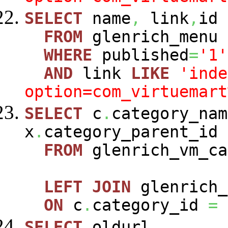
SELECT
name
,
link
,
id
FROM
glenrich_menu
WHERE
published
=
'1'
AND
link
LIKE
'inde
option=com_virtuemart
SELECT
c
.
category_nam
x
.
category_parent_id
FROM
glenrich_vm_c
LEFT
JOIN
glenrich_
ON
c
.
category_id
=
SELECT
oldurl