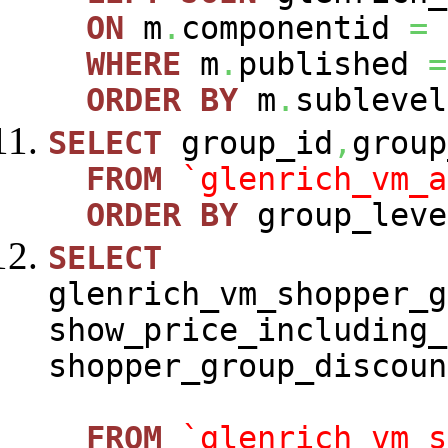
ON
m
.
componentid
=
WHERE
m
.
published
=
ORDER
BY
m
.
sublevel
SELECT
group_id
,
group
FROM
`glenrich_vm_a
ORDER
BY
group_leve
SELECT
glenrich_vm_shopper_g
show_price_including_
shopper_group_discoun
FROM
`glenrich_vm_s