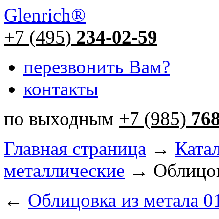
Glenrich
®
+7 (495)
234-02-59
перезвонить Вам?
контакты
по выходным
+7 (985)
76
Главная страница
→
Ката
металлические
→ Облицовк
←
Облицовка из метала 0