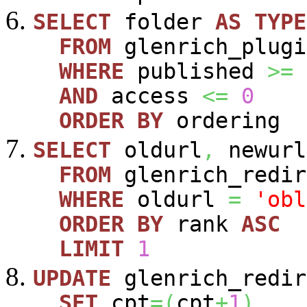
SELECT
folder
AS
TYPE
FROM
glenrich_plugi
WHERE
published
>=
AND
access
<=
0
ORDER
BY
ordering
SELECT
oldurl
,
newurl
FROM
glenrich_redir
WHERE
oldurl
=
'obl
ORDER
BY
rank
ASC
LIMIT
1
UPDATE
glenrich_redir
SET
cpt
=
(
cpt
+
1
)