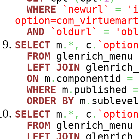
WHERE
`newurl`
=
'i
option=com_virtuemart
AND
`oldurl`
=
'obl
SELECT
m
.*,
c
.
`option
FROM
glenrich_menu
LEFT
JOIN
glenrich_
ON
m
.
componentid
=
WHERE
m
.
published
=
ORDER
BY
m
.
sublevel
SELECT
m
.*,
c
.
`option
FROM
glenrich_menu
LEFT
JOIN
glenrich_