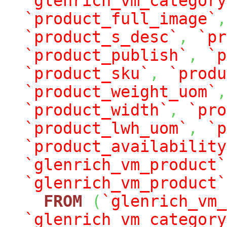
`glenrich_vm_category
`product_full_image`
,
`product_s_desc`
,
`pr
`product_publish`
,
`p
`product_sku`
,
`produ
`product_weight_uom`
,
`product_width`
,
`pro
`product_lwh_uom`
,
`p
`product_availability
`glenrich_vm_product`
`glenrich_vm_product`
FROM
(
`glenrich_vm_
`glenrich_vm_category