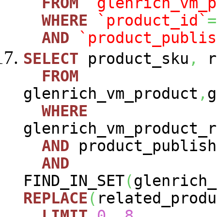
FROM
`glenrich_vm_p
WHERE
`product_id`
=
AND
`product_publis
SELECT
product_sku
,
r
FROM
glenrich_vm_product
,
g
WHERE
glenrich_vm_product_r
AND
product_publish
AND
FIND_IN_SET
(
glenrich_
REPLACE
(
related_produ
LIMIT
0
,
8