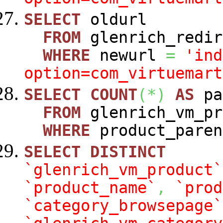
SELECT
oldurl
FROM
glenrich_redir
WHERE
newurl
=
'ind
option=com_virtuemart
SELECT
COUNT
(
*
)
AS
pa
FROM
glenrich_vm_pr
WHERE
product_paren
SELECT
DISTINCT
`glenrich_vm_product`
`product_name`
,
`prod
`category_browsepage`