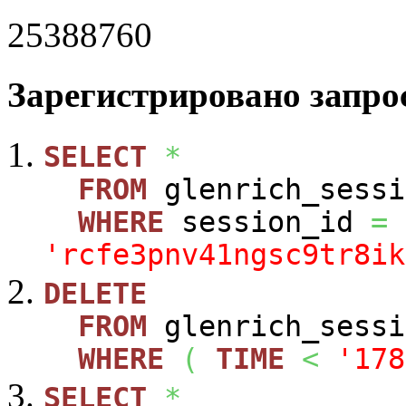
25388760
Зарегистрировано запрос
SELECT
*
FROM
glenrich_sessi
WHERE
session_id
=
'rcfe3pnv41ngsc9tr8ik
DELETE
FROM
glenrich_sessi
WHERE
(
TIME
<
'178
SELECT
*