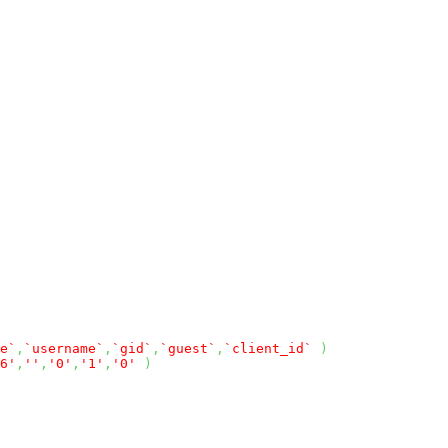
e`
,
`username`
,
`gid`
,
`guest`
,
`client_id`
)
6'
,
''
,
'0'
,
'1'
,
'0'
)