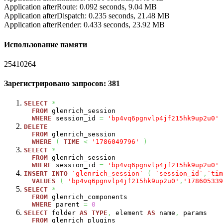
Application afterRoute: 0.092 seconds, 9.04 MB
Application afterDispatch: 0.235 seconds, 21.48 MB
Application afterRender: 0.433 seconds, 23.92 MB
Использование памяти
25410264
Зарегистрировано запросов: 381
SELECT
*
FROM
glenrich_session
WHERE
session_id
=
'bp4vq6pgnvlp4jf215hk9up2u0'
DELETE
FROM
glenrich_session
WHERE
(
TIME
<
'1786049796'
)
SELECT
*
FROM
glenrich_session
WHERE
session_id
=
'bp4vq6pgnvlp4jf215hk9up2u0'
INSERT
INTO
`glenrich_session`
(
`session_id`
,
`tim
VALUES
(
'bp4vq6pgnvlp4jf215hk9up2u0'
,
'178605339
SELECT
*
FROM
glenrich_components
WHERE
parent
=
0
SELECT
folder
AS
TYPE
,
element
AS
name
,
params
FROM
glenrich_plugins