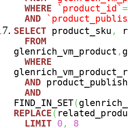
WHERE
`product_id`
=
AND
`product_publis
SELECT
product_sku
,
r
FROM
glenrich_vm_product
,
g
WHERE
glenrich_vm_product_r
AND
product_publish
AND
FIND_IN_SET
(
glenrich_
REPLACE
(
related_produ
LIMIT
0
,
8