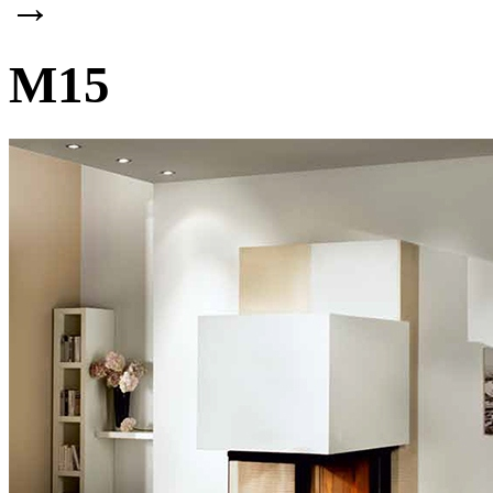
→
М15