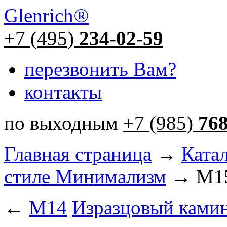
Glenrich
®
+7 (495)
234-02-59
перезвонить Вам?
контакты
по выходным
+7 (985)
76
Главная страница
→
Ката
стиле Минимализм
→ М1
←
М14
Изразцовый кам