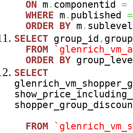
ON
m
.
componentid
=
WHERE
m
.
published
=
ORDER
BY
m
.
sublevel
SELECT
group_id
,
group
FROM
`glenrich_vm_a
ORDER
BY
group_leve
SELECT
glenrich_vm_shopper_g
show_price_including_
shopper_group_discoun
FROM
`glenrich_vm_s