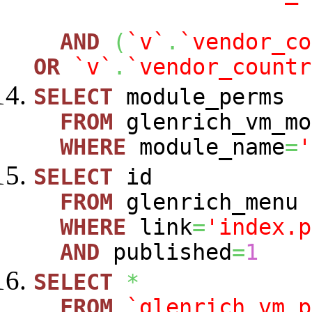
AND
(
`v`
.
`vendor_co
OR
`v`
.
`vendor_countr
SELECT
module_perms
FROM
glenrich_vm_mo
WHERE
module_name
=
'
SELECT
id
FROM
glenrich_menu
WHERE
link
=
'index.p
AND
published
=
1
SELECT
*
FROM
`glenrich_vm_p