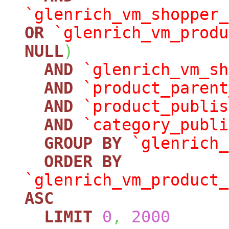
`glenrich_vm_shopper_
OR
`glenrich_vm_produ
NULL
)
AND
`glenrich_vm_sh
AND
`product_parent
AND
`product_publis
AND
`category_publi
GROUP
BY
`glenrich_
ORDER
BY
`glenrich_vm_product_
ASC
LIMIT
0
,
2000