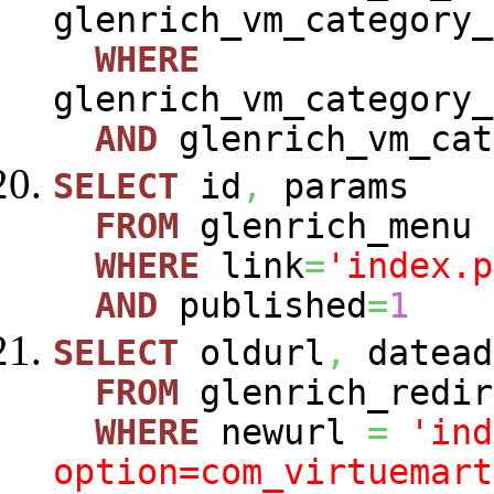
glenrich_vm_category_
WHERE
glenrich_vm_category_
AND
glenrich_vm_cat
SELECT
id
,
params
FROM
glenrich_menu
WHERE
link
=
'index.p
AND
published
=
1
SELECT
oldurl
,
datead
FROM
glenrich_redir
WHERE
newurl
=
'ind
option=com_virtuemart