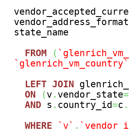
vendor_accepted_curre
vendor_address_format
state_name
FROM
(
`glenrich_vm_
`glenrich_vm_country`
LEFT
JOIN
glenrich_
ON
(
v
.
vendor_state
=
AND
s
.
country_id
=
c
.
WHERE
`v`
.
`vendor_i