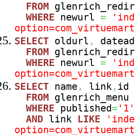
FROM
glenrich_redir
WHERE
newurl
=
'ind
option=com_virtuemart
SELECT
oldurl
,
datead
FROM
glenrich_redir
WHERE
newurl
=
'ind
option=com_virtuemart
SELECT
name
,
link
,
id
FROM
glenrich_menu
WHERE
published
=
'1'
AND
link
LIKE
'inde
option=com_virtuemart