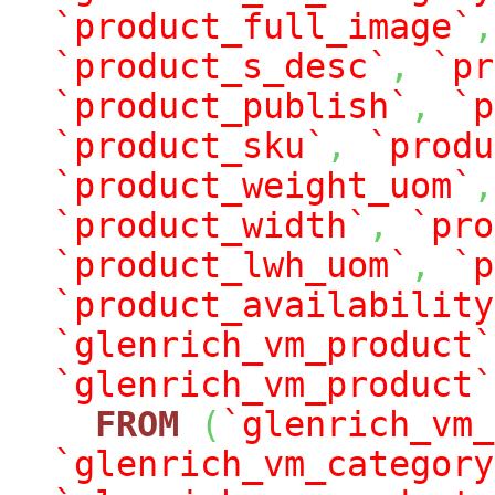
`product_full_image`
,
`product_s_desc`
,
`pr
`product_publish`
,
`p
`product_sku`
,
`produ
`product_weight_uom`
,
`product_width`
,
`pro
`product_lwh_uom`
,
`p
`product_availability
`glenrich_vm_product`
`glenrich_vm_product`
FROM
(
`glenrich_vm_
`glenrich_vm_category