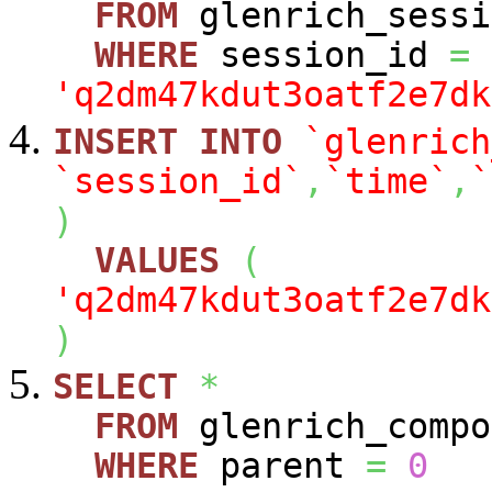
FROM
glenrich_sessi
WHERE
session_id
=
'q2dm47kdut3oatf2e7dk
INSERT
INTO
`glenrich
`session_id`
,
`time`
,
`
)
VALUES
(
'q2dm47kdut3oatf2e7dk
)
SELECT
*
FROM
glenrich_compo
WHERE
parent
=
0