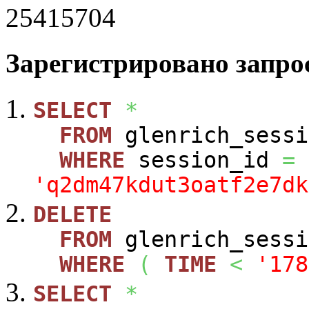
25415704
Зарегистрировано запрос
SELECT
*
FROM
glenrich_sessi
WHERE
session_id
=
'q2dm47kdut3oatf2e7dk
DELETE
FROM
glenrich_sessi
WHERE
(
TIME
<
'178
SELECT
*