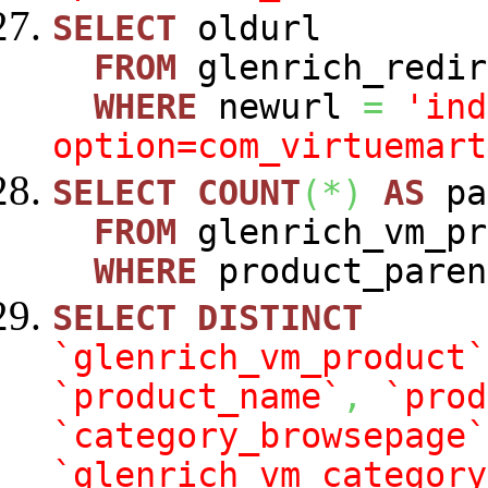
SELECT
oldurl
FROM
glenrich_redir
WHERE
newurl
=
'ind
option=com_virtuemart
SELECT
COUNT
(
*
)
AS
pa
FROM
glenrich_vm_pr
WHERE
product_paren
SELECT
DISTINCT
`glenrich_vm_product`
`product_name`
,
`prod
`category_browsepage`
`glenrich_vm_category