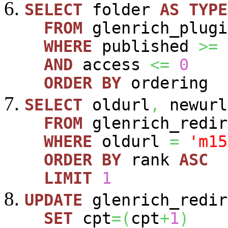
SELECT
folder
AS
TYPE
FROM
glenrich_plugi
WHERE
published
>=
AND
access
<=
0
ORDER
BY
ordering
SELECT
oldurl
,
newurl
FROM
glenrich_redir
WHERE
oldurl
=
'm15
ORDER
BY
rank
ASC
LIMIT
1
UPDATE
glenrich_redir
SET
cpt
=
(
cpt
+
1
)