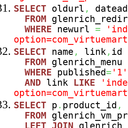
SELECT
oldurl
,
datead
FROM
glenrich_redir
WHERE
newurl
=
'ind
option=com_virtuemart
SELECT
name
,
link
,
id
FROM
glenrich_menu
WHERE
published
=
'1'
AND
link
LIKE
'inde
option=com_virtuemart
SELECT
p
.
product_id
,
FROM
glenrich_vm_p
LEFT
JOIN
glenrich_