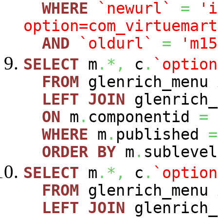
WHERE
`newurl`
=
'i
option=com_virtuemart
AND
`oldurl`
=
'm15
SELECT
m
.*,
c
.
`option
FROM
glenrich_menu
LEFT
JOIN
glenrich_
ON
m
.
componentid
=
WHERE
m
.
published
=
ORDER
BY
m
.
sublevel
SELECT
m
.*,
c
.
`option
FROM
glenrich_menu
LEFT
JOIN
glenrich_