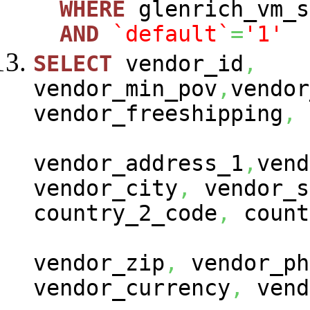
WHERE
glenrich_vm_s
AND
`default`
=
'1'
SELECT
vendor_id
,
vendor_min_pov
,
vendor
vendor_freeshipping
,
vendor_address_1
,
vend
vendor_city
,
vendor_s
country_2_code
,
count
vendor_zip
,
vendor_ph
vendor_currency
,
vend