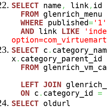
SELECT
name
,
link
,
id
FROM
glenrich_menu
WHERE
published
=
'1'
AND
link
LIKE
'inde
option=com_virtuemart
SELECT
c
.
category_nam
x
.
category_parent_id
FROM
glenrich_vm_c
LEFT
JOIN
glenrich_
ON
c
.
category_id
=
SELECT
oldurl