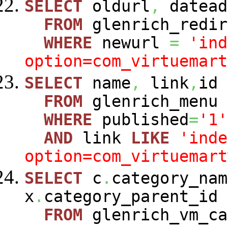
SELECT
oldurl
,
datead
FROM
glenrich_redir
WHERE
newurl
=
'ind
option=com_virtuemart
SELECT
name
,
link
,
id
FROM
glenrich_menu
WHERE
published
=
'1'
AND
link
LIKE
'inde
option=com_virtuemart
SELECT
c
.
category_nam
x
.
category_parent_id
FROM
glenrich_vm_c