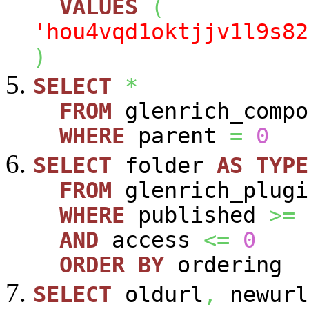
VALUES
(
'hou4vqd1oktjjv1l9s82
)
SELECT
*
FROM
glenrich_compo
WHERE
parent
=
0
SELECT
folder
AS
TYPE
FROM
glenrich_plugi
WHERE
published
>=
AND
access
<=
0
ORDER
BY
ordering
SELECT
oldurl
,
newurl