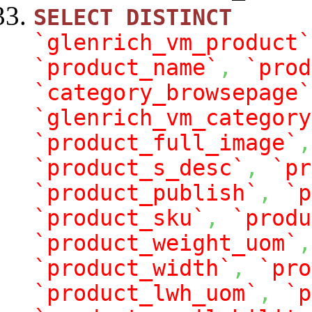
SELECT
DISTINCT
`glenrich_vm_product`
`product_name`
,
`prod
`category_browsepage`
`glenrich_vm_category
`product_full_image`
,
`product_s_desc`
,
`pr
`product_publish`
,
`p
`product_sku`
,
`produ
`product_weight_uom`
,
`product_width`
,
`pro
`product_lwh_uom`
,
`p