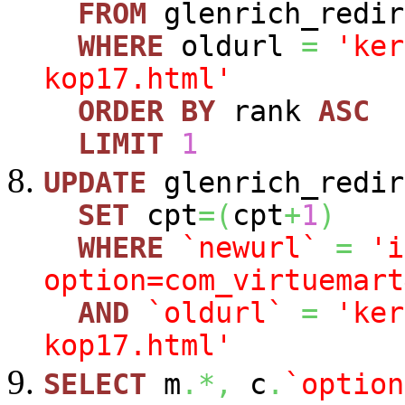
FROM
glenrich_redir
WHERE
oldurl
=
'ker
kop17.html'
ORDER
BY
rank
ASC
LIMIT
1
UPDATE
glenrich_redir
SET
cpt
=
(
cpt
+
1
)
WHERE
`newurl`
=
'i
option=com_virtuemart
AND
`oldurl`
=
'ker
kop17.html'
SELECT
m
.*,
c
.
`option