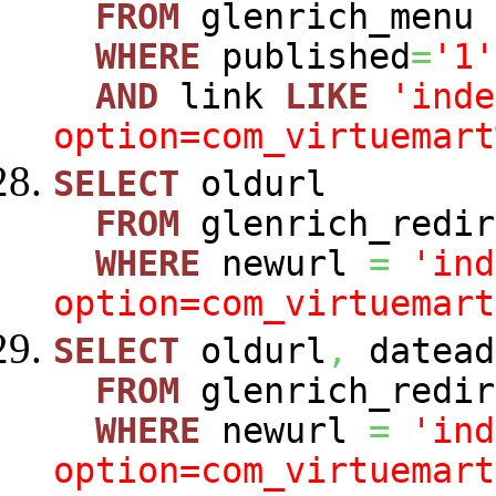
FROM
glenrich_menu
WHERE
published
=
'1'
AND
link
LIKE
'inde
option=com_virtuemart
SELECT
oldurl
FROM
glenrich_redir
WHERE
newurl
=
'ind
option=com_virtuemart
SELECT
oldurl
,
datead
FROM
glenrich_redir
WHERE
newurl
=
'ind
option=com_virtuemart