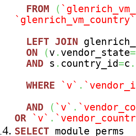
FROM
(
`glenrich_vm_
`glenrich_vm_country`
LEFT
JOIN
glenrich_
ON
(
v
.
vendor_state
=
AND
s
.
country_id
=
c
.
WHERE
`v`
.
`vendor_i
AND
(
`v`
.
`vendor_co
OR
`v`
.
`vendor_countr
SELECT
module_perms