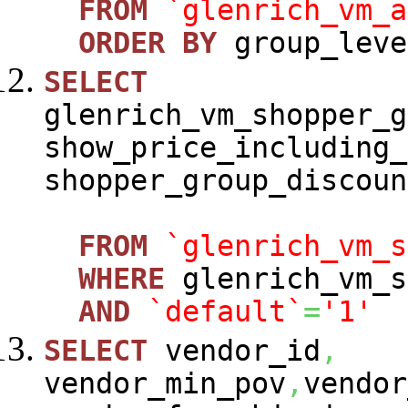
FROM
`glenrich_vm_a
ORDER
BY
group_leve
SELECT
glenrich_vm_shopper_g
show_price_including_
shopper_group_discoun
FROM
`glenrich_vm_s
WHERE
glenrich_vm_s
AND
`default`
=
'1'
SELECT
vendor_id
,
vendor_min_pov
,
vendor