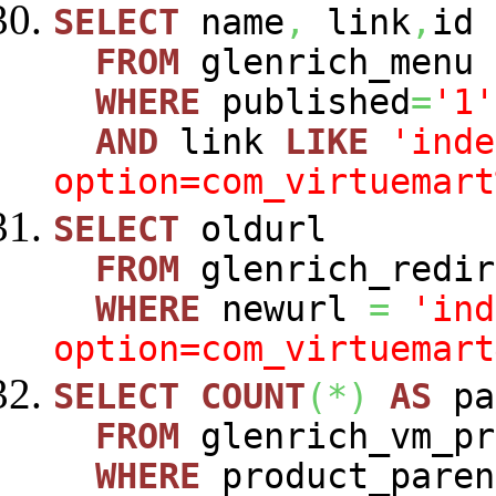
SELECT
name
,
link
,
id
FROM
glenrich_menu
WHERE
published
=
'1'
AND
link
LIKE
'inde
option=com_virtuemart
SELECT
oldurl
FROM
glenrich_redir
WHERE
newurl
=
'ind
option=com_virtuemart
SELECT
COUNT
(
*
)
AS
pa
FROM
glenrich_vm_pr
WHERE
product_paren