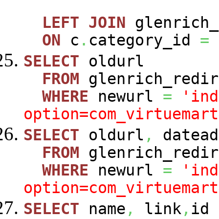
LEFT
JOIN
glenrich_
ON
c
.
category_id
=
SELECT
oldurl
FROM
glenrich_redir
WHERE
newurl
=
'ind
option=com_virtuemart
SELECT
oldurl
,
datead
FROM
glenrich_redir
WHERE
newurl
=
'ind
option=com_virtuemart
SELECT
name
,
link
,
id