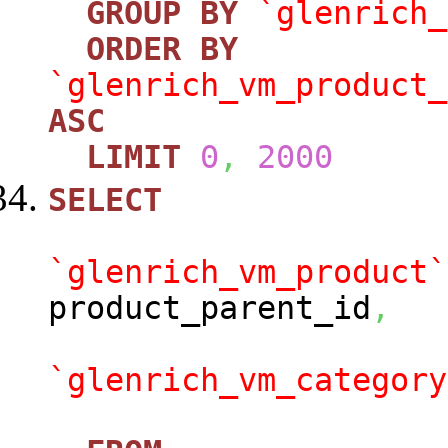
GROUP
BY
`glenrich_
ORDER
BY
`glenrich_vm_product_
ASC
LIMIT
0
,
2000
SELECT
`glenrich_vm_product`
product_parent_id
,
`glenrich_vm_category