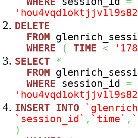
WHERE
session_id
=
'hou4vqd1oktjjv1l9s82
DELETE
FROM
glenrich_sessi
WHERE
(
TIME
<
'178
SELECT
*
FROM
glenrich_sessi
WHERE
session_id
=
'hou4vqd1oktjjv1l9s82
INSERT
INTO
`glenrich
`session_id`
,
`time`
,
`
)