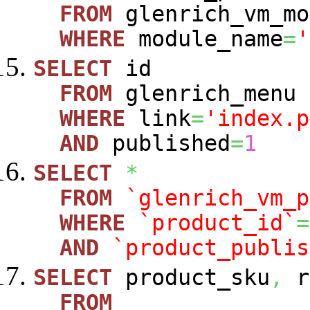
FROM
glenrich_vm_mo
WHERE
module_name
=
'
SELECT
id
FROM
glenrich_menu
WHERE
link
=
'index.p
AND
published
=
1
SELECT
*
FROM
`glenrich_vm_p
WHERE
`product_id`
=
AND
`product_publis
SELECT
product_sku
,
r
FROM