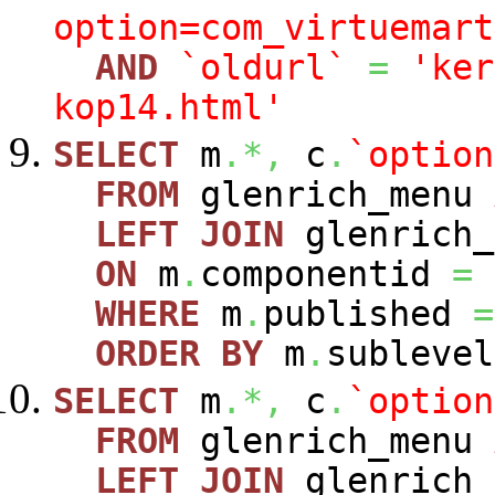
option=com_virtuemart
AND
`oldurl`
=
'ker
kop14.html'
SELECT
m
.*,
c
.
`option
FROM
glenrich_menu
LEFT
JOIN
glenrich_
ON
m
.
componentid
=
WHERE
m
.
published
=
ORDER
BY
m
.
sublevel
SELECT
m
.*,
c
.
`option
FROM
glenrich_menu
LEFT
JOIN
glenrich_