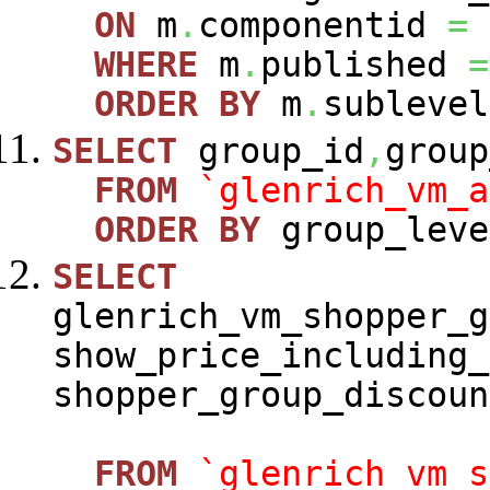
ON
m
.
componentid
=
WHERE
m
.
published
=
ORDER
BY
m
.
sublevel
SELECT
group_id
,
group
FROM
`glenrich_vm_a
ORDER
BY
group_leve
SELECT
glenrich_vm_shopper_g
show_price_including_
shopper_group_discoun
FROM
`glenrich_vm_s