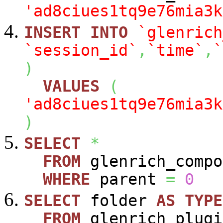
'ad8ciues1tq9e76mia3k
INSERT
INTO
`glenrich
`session_id`
,
`time`
,
`
)
VALUES
(
'ad8ciues1tq9e76mia3k
)
SELECT
*
FROM
glenrich_compo
WHERE
parent
=
0
SELECT
folder
AS
TYPE
FROM
glenrich_plugi