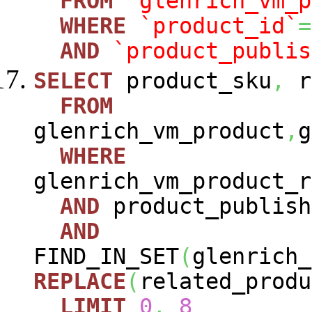
FROM
`glenrich_vm_p
WHERE
`product_id`
=
AND
`product_publis
SELECT
product_sku
,
r
FROM
glenrich_vm_product
,
g
WHERE
glenrich_vm_product_r
AND
product_publish
AND
FIND_IN_SET
(
glenrich_
REPLACE
(
related_produ
LIMIT
0
,
8