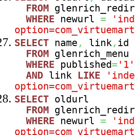
FROM
glenrich_redir
WHERE
newurl
=
'ind
option=com_virtuemart
SELECT
name
,
link
,
id
FROM
glenrich_menu
WHERE
published
=
'1'
AND
link
LIKE
'inde
option=com_virtuemart
SELECT
oldurl
FROM
glenrich_redir
WHERE
newurl
=
'ind
option=com_virtuemart