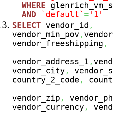
WHERE
glenrich_vm_s
AND
`default`
=
'1'
SELECT
vendor_id
,
vendor_min_pov
,
vendor
vendor_freeshipping
,
vendor_address_1
,
vend
vendor_city
,
vendor_s
country_2_code
,
count
vendor_zip
,
vendor_ph
vendor_currency
,
vend