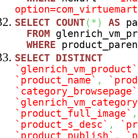
option=com_virtuemart
SELECT
COUNT
(
*
)
AS
pa
FROM
glenrich_vm_pr
WHERE
product_paren
SELECT
DISTINCT
`glenrich_vm_product`
`product_name`
,
`prod
`category_browsepage`
`glenrich_vm_category
`product_full_image`
,
`product_s_desc`
,
`pr
`product_publish`
,
`p