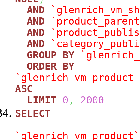
AND
`glenrich_vm_sh
AND
`product_parent
AND
`product_publis
AND
`category_publi
GROUP
BY
`glenrich_
ORDER
BY
`glenrich_vm_product_
ASC
LIMIT
0
,
2000
SELECT
`glenrich_vm_product`