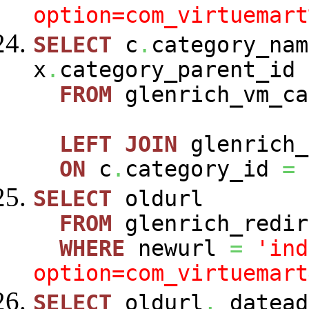
option=com_virtuemart
SELECT
c
.
category_nam
x
.
category_parent_id
FROM
glenrich_vm_c
LEFT
JOIN
glenrich_
ON
c
.
category_id
=
SELECT
oldurl
FROM
glenrich_redir
WHERE
newurl
=
'ind
option=com_virtuemart
SELECT
oldurl
,
datead