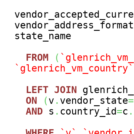
vendor_accepted_curre
vendor_address_format
state_name
FROM
(
`glenrich_vm_
`glenrich_vm_country`
LEFT
JOIN
glenrich_
ON
(
v
.
vendor_state
=
AND
s
.
country_id
=
c
.
WHERE
`v`
.
`vendor_i