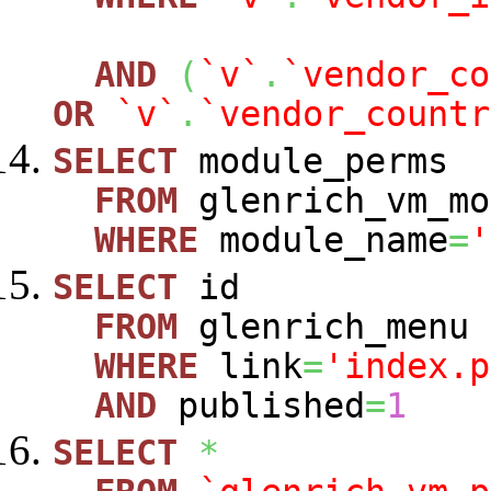
AND
(
`v`
.
`vendor_co
OR
`v`
.
`vendor_countr
SELECT
module_perms
FROM
glenrich_vm_mo
WHERE
module_name
=
'
SELECT
id
FROM
glenrich_menu
WHERE
link
=
'index.p
AND
published
=
1
SELECT
*