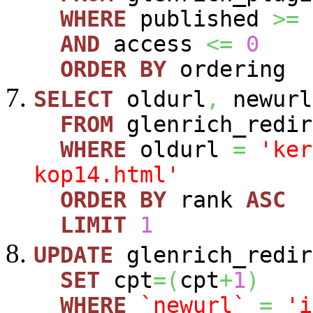
WHERE
published
>=
AND
access
<=
0
ORDER
BY
ordering
SELECT
oldurl
,
newurl
FROM
glenrich_redir
WHERE
oldurl
=
'ker
kop14.html'
ORDER
BY
rank
ASC
LIMIT
1
UPDATE
glenrich_redir
SET
cpt
=
(
cpt
+
1
)
WHERE
`newurl`
=
'i