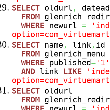
SELECT
oldurl
,
datead
FROM
glenrich_redir
WHERE
newurl
=
'ind
option=com_virtuemart
SELECT
name
,
link
,
id
FROM
glenrich_menu
WHERE
published
=
'1'
AND
link
LIKE
'inde
option=com_virtuemart
SELECT
oldurl
FROM
glenrich_redir
WHERE
newurl
=
'ind