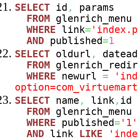
SELECT
id
,
params
FROM
glenrich_menu
WHERE
link
=
'index.p
AND
published
=
1
SELECT
oldurl
,
datead
FROM
glenrich_redir
WHERE
newurl
=
'ind
option=com_virtuemart
SELECT
name
,
link
,
id
FROM
glenrich_menu
WHERE
published
=
'1'
AND
link
LIKE
'inde