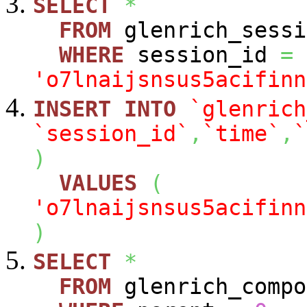
SELECT
*
FROM
glenrich_sessi
WHERE
session_id
=
'o7lnaijsnsus5acifinn
INSERT
INTO
`glenrich
`session_id`
,
`time`
,
`
)
VALUES
(
'o7lnaijsnsus5acifinn
)
SELECT
*
FROM
glenrich_compo