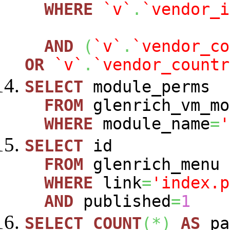
WHERE
`v`
.
`vendor_i
AND
(
`v`
.
`vendor_co
OR
`v`
.
`vendor_countr
SELECT
module_perms
FROM
glenrich_vm_mo
WHERE
module_name
=
'
SELECT
id
FROM
glenrich_menu
WHERE
link
=
'index.p
AND
published
=
1
SELECT
COUNT
(
*
)
AS
pa