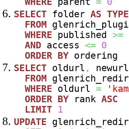
WHERE
parent
=
0
SELECT
folder
AS
TYPE
FROM
glenrich_plugi
WHERE
published
>=
AND
access
<=
0
ORDER
BY
ordering
SELECT
oldurl
,
newurl
FROM
glenrich_redir
WHERE
oldurl
=
'kam
ORDER
BY
rank
ASC
LIMIT
1
UPDATE
glenrich_redir