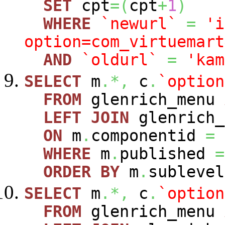
SET
cpt
=
(
cpt
+
1
)
WHERE
`newurl`
=
'i
option=com_virtuemart
AND
`oldurl`
=
'kam
SELECT
m
.*,
c
.
`option
FROM
glenrich_menu
LEFT
JOIN
glenrich_
ON
m
.
componentid
=
WHERE
m
.
published
=
ORDER
BY
m
.
sublevel
SELECT
m
.*,
c
.
`option
FROM
glenrich_menu