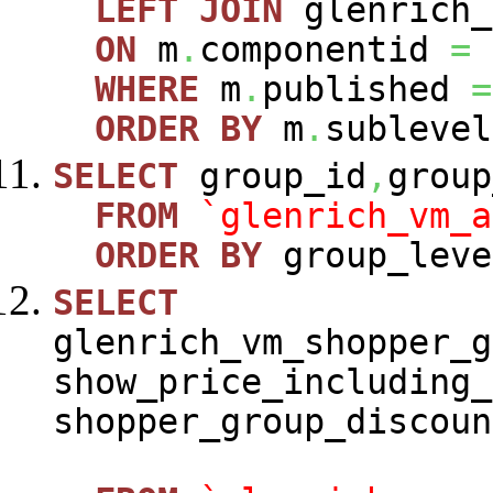
LEFT
JOIN
glenrich_
ON
m
.
componentid
=
WHERE
m
.
published
=
ORDER
BY
m
.
sublevel
SELECT
group_id
,
group
FROM
`glenrich_vm_a
ORDER
BY
group_leve
SELECT
glenrich_vm_shopper_g
show_price_including_
shopper_group_discoun