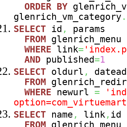
ORDER
BY
glenrich_v
glenrich_vm_category
.
SELECT
id
,
params
FROM
glenrich_menu
WHERE
link
=
'index.p
AND
published
=
1
SELECT
oldurl
,
datead
FROM
glenrich_redir
WHERE
newurl
=
'ind
option=com_virtuemart
SELECT
name
,
link
,
id
FROM
glenrich_menu