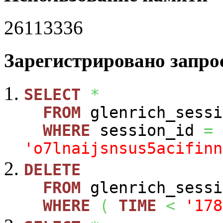
26113336
Зарегистрировано запрос
SELECT
*
FROM
glenrich_sessi
WHERE
session_id
=
'o7lnaijsnsus5acifinn
DELETE
FROM
glenrich_sessi
WHERE
(
TIME
<
'178