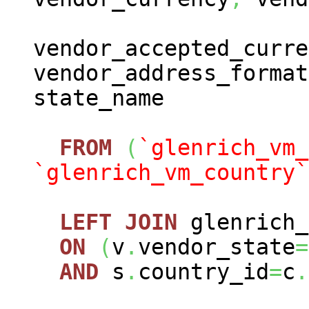
vendor_accepted_curre
vendor_address_format
state_name
FROM
(
`glenrich_vm_
`glenrich_vm_country`
LEFT
JOIN
glenrich_
ON
(
v
.
vendor_state
=
AND
s
.
country_id
=
c
.