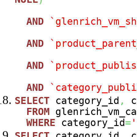
AND
`glenrich_vm_sh
AND
`product_parent
AND
`product_publis
AND
`category_publi
SELECT
category_id
,
c
FROM
glenrich_vm_ca
WHERE
category_id
=
'
SELECT
category_id
,
c