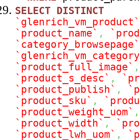
SELECT
DISTINCT
`glenrich_vm_product`
`product_name`
,
`prod
`category_browsepage`
`glenrich_vm_category
`product_full_image`
,
`product_s_desc`
,
`pr
`product_publish`
,
`p
`product_sku`
,
`produ
`product_weight_uom`
,
`product_width`
,
`pro
`product_lwh_uom`
,
`p