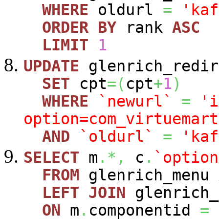
WHERE
oldurl
=
'kaf
ORDER
BY
rank
ASC
LIMIT
1
UPDATE
glenrich_redir
SET
cpt
=
(
cpt
+
1
)
WHERE
`newurl`
=
'i
option=com_virtuemart
AND
`oldurl`
=
'kaf
SELECT
m
.*,
c
.
`option
FROM
glenrich_menu
LEFT
JOIN
glenrich_
ON
m
.
componentid
=