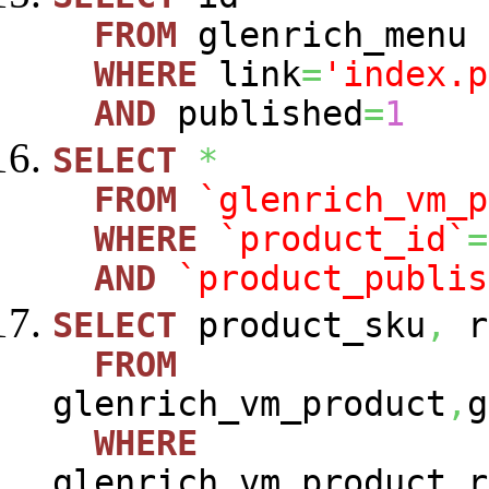
FROM
glenrich_menu
WHERE
link
=
'index.p
AND
published
=
1
SELECT
*
FROM
`glenrich_vm_p
WHERE
`product_id`
=
AND
`product_publis
SELECT
product_sku
,
r
FROM
glenrich_vm_product
,
g
WHERE
glenrich_vm_product_r