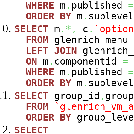
WHERE
m
.
published
=
ORDER
BY
m
.
sublevel
SELECT
m
.*,
c
.
`option
FROM
glenrich_menu
LEFT
JOIN
glenrich_
ON
m
.
componentid
=
WHERE
m
.
published
=
ORDER
BY
m
.
sublevel
SELECT
group_id
,
group
FROM
`glenrich_vm_a
ORDER
BY
group_leve
SELECT