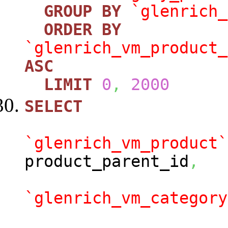
GROUP
BY
`glenrich_
ORDER
BY
`glenrich_vm_product_
ASC
LIMIT
0
,
2000
SELECT
`glenrich_vm_product`
product_parent_id
,
`glenrich_vm_category