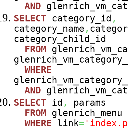
AND
glenrich_vm_cat
SELECT
category_id
,
category_name
,
categor
category_child_id
FROM
glenrich_vm_ca
glenrich_vm_category_
WHERE
glenrich_vm_category_
AND
glenrich_vm_cat
SELECT
id
,
params
FROM
glenrich_menu
WHERE
link
=
'index.p