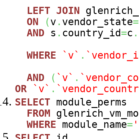
LEFT
JOIN
glenrich_
ON
(
v
.
vendor_state
=
AND
s
.
country_id
=
c
.
WHERE
`v`
.
`vendor_i
AND
(
`v`
.
`vendor_co
OR
`v`
.
`vendor_countr
SELECT
module_perms
FROM
glenrich_vm_mo
WHERE
module_name
=
'
SELECT
id