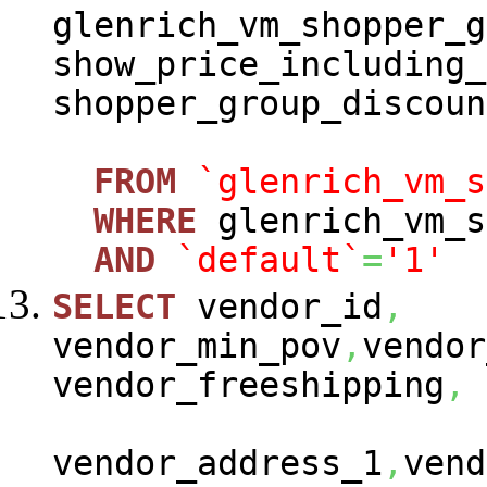
glenrich_vm_shopper_g
show_price_including_
shopper_group_discoun
FROM
`glenrich_vm_s
WHERE
glenrich_vm_s
AND
`default`
=
'1'
SELECT
vendor_id
,
vendor_min_pov
,
vendor
vendor_freeshipping
,
vendor_address_1
,
vend