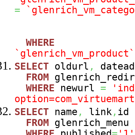
=
`glenrich_vm_catego
WHERE
`glenrich_vm_product`
SELECT
oldurl
,
datead
FROM
glenrich_redir
WHERE
newurl
=
'ind
option=com_virtuemart
SELECT
name
,
link
,
id
FROM
glenrich_menu
WHERE
published
=
'1'