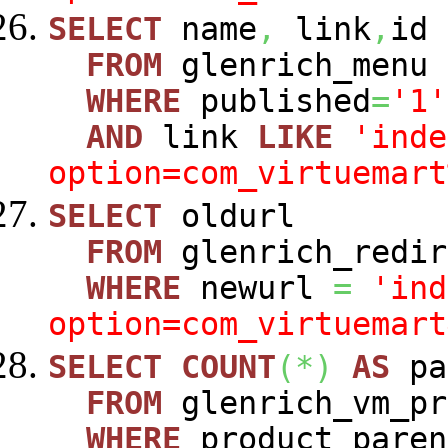
SELECT
name
,
link
,
id
FROM
glenrich_menu
WHERE
published
=
'1'
AND
link
LIKE
'inde
option=com_virtuemart
SELECT
oldurl
FROM
glenrich_redir
WHERE
newurl
=
'ind
option=com_virtuemart
SELECT
COUNT
(
*
)
AS
pa
FROM
glenrich_vm_pr
WHERE
product_paren