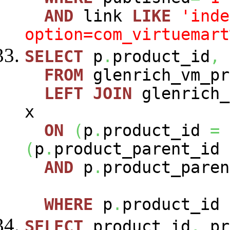
AND
link
LIKE
'inde
option=com_virtuemart
SELECT
p
.
product_id
,
FROM
glenrich_vm_p
LEFT
JOIN
glenrich_
x
ON
(
p
.
product_id
=
(
p
.
product_parent_id
AND
p
.
product_paren
WHERE
p
.
product_id
SELECT
product_id
,
pr