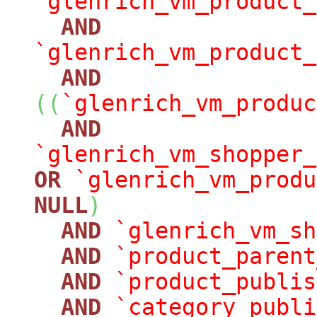
`glenrich_vm_product_
AND
`glenrich_vm_product_
AND
(
(
`glenrich_vm_produc
AND
`glenrich_vm_shopper_
OR
`glenrich_vm_produ
NULL
)
AND
`glenrich_vm_sh
AND
`product_parent
AND
`product_publis
AND
`category_publi