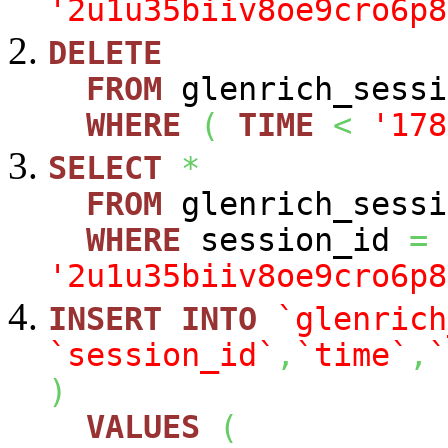
'2u1u35biiv8oe9cro6p8
DELETE
FROM
glenrich_sessi
WHERE
(
TIME
<
'178
SELECT
*
FROM
glenrich_sessi
WHERE
session_id
=
'2u1u35biiv8oe9cro6p8
INSERT
INTO
`glenrich
`session_id`
,
`time`
,
`
)
VALUES
(