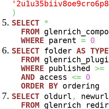
'2u1u35biiv8oe9cro6p8
)
SELECT
*
FROM
glenrich_compo
WHERE
parent
=
0
SELECT
folder
AS
TYPE
FROM
glenrich_plugi
WHERE
published
>=
AND
access
<=
0
ORDER
BY
ordering
SELECT
oldurl
,
newurl
FROM
glenrich_redir