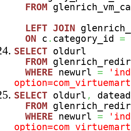
FROM
glenrich_vm_c
LEFT
JOIN
glenrich_
ON
c
.
category_id
=
SELECT
oldurl
FROM
glenrich_redir
WHERE
newurl
=
'ind
option=com_virtuemart
SELECT
oldurl
,
datead
FROM
glenrich_redir
WHERE
newurl
=
'ind
option=com_virtuemart