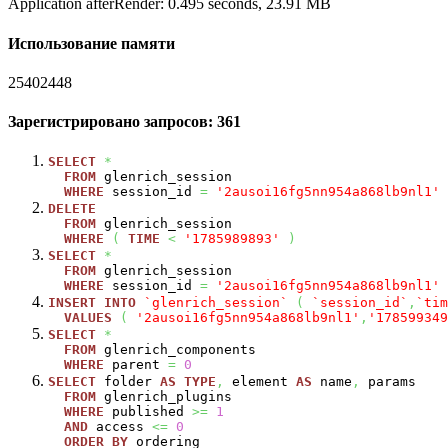
Application afterRender: 0.495 seconds, 23.91 MB
Использование памяти
25402448
Зарегистрировано запросов: 361
SELECT
*
FROM
glenrich_session
WHERE
session_id
=
'2ausoi16fg5nn954a868lb9nl1'
DELETE
FROM
glenrich_session
WHERE
(
TIME
<
'1785989893'
)
SELECT
*
FROM
glenrich_session
WHERE
session_id
=
'2ausoi16fg5nn954a868lb9nl1'
INSERT
INTO
`glenrich_session`
(
`session_id`
,
`tim
VALUES
(
'2ausoi16fg5nn954a868lb9nl1'
,
'178599349
SELECT
*
FROM
glenrich_components
WHERE
parent
=
0
SELECT
folder
AS
TYPE
,
element
AS
name
,
params
FROM
glenrich_plugins
WHERE
published
>=
1
AND
access
<=
0
ORDER
BY
ordering