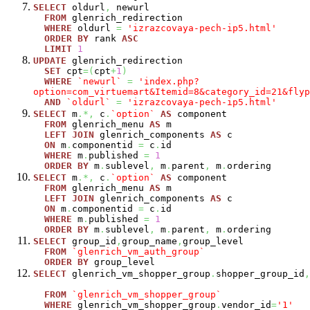
SELECT
oldurl
,
newurl
FROM
glenrich_redirection
WHERE
oldurl
=
'izrazcovaya-pech-ip5.html'
ORDER
BY
rank
ASC
LIMIT
1
UPDATE
glenrich_redirection
SET
cpt
=
(
cpt
+
1
)
WHERE
`newurl`
=
'index.php?
option=com_virtuemart&Itemid=8&category_id=21&flyp
AND
`oldurl`
=
'izrazcovaya-pech-ip5.html'
SELECT
m
.*,
c
.
`option`
AS
component
FROM
glenrich_menu
AS
m
LEFT
JOIN
glenrich_components
AS
c
ON
m
.
componentid
=
c
.
id
WHERE
m
.
published
=
1
ORDER
BY
m
.
sublevel
,
m
.
parent
,
m
.
ordering
SELECT
m
.*,
c
.
`option`
AS
component
FROM
glenrich_menu
AS
m
LEFT
JOIN
glenrich_components
AS
c
ON
m
.
componentid
=
c
.
id
WHERE
m
.
published
=
1
ORDER
BY
m
.
sublevel
,
m
.
parent
,
m
.
ordering
SELECT
group_id
,
group_name
,
group_level
FROM
`glenrich_vm_auth_group`
ORDER
BY
group_level
SELECT
glenrich_vm_shopper_group
.
shopper_group_id
,
FROM
`glenrich_vm_shopper_group`
WHERE
glenrich_vm_shopper_group
.
vendor_id
=
'1'