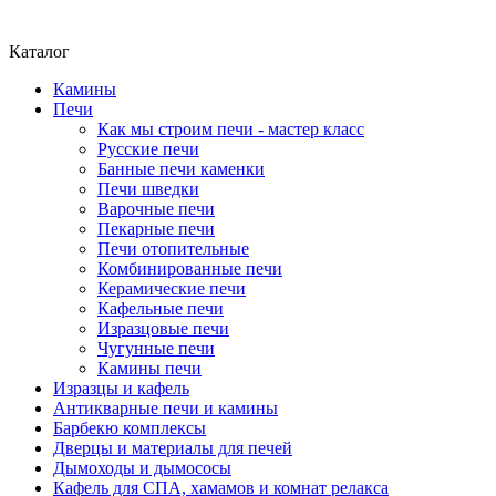
Каталог
Камины
Печи
Как мы строим печи - мастер класс
Русские печи
Банные печи каменки
Печи шведки
Варочные печи
Пекарные печи
Печи отопительные
Комбинированные печи
Керамические печи
Кафельные печи
Изразцовые печи
Чугунные печи
Камины печи
Изразцы и кафель
Антикварные печи и камины
Барбекю комплексы
Дверцы и материалы для печей
Дымоходы и дымососы
Кафель для СПА, хамамов и комнат релакса