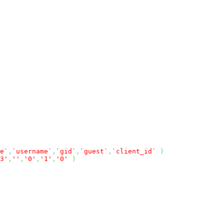
e`
,
`username`
,
`gid`
,
`guest`
,
`client_id`
)
3'
,
''
,
'0'
,
'1'
,
'0'
)