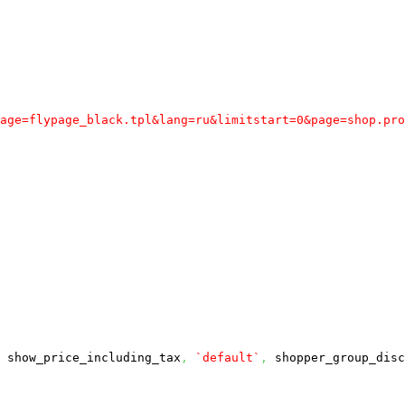
age=flypage_black.tpl&lang=ru&limitstart=0&page=shop.pro
show_price_including_tax
,
`default`
,
shopper_group_disc