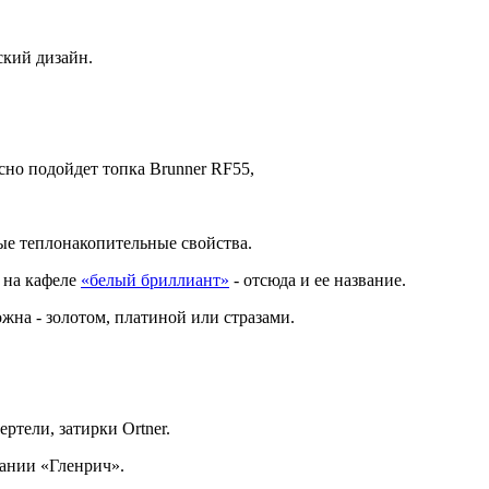
ский дизайн.
сно подойдет топка Brunner RF55,
ые теплонакопительные свойства.
ь на кафеле
«белый бриллиант»
- отсюда и ее название.
жна - золотом, платиной или стразами.
ртели, затирки Ortner.
пании «Гленрич».