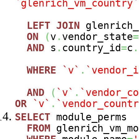
`glenrich_vm_country`
LEFT
JOIN
glenrich_
ON
(
v
.
vendor_state
=
AND
s
.
country_id
=
c
.
WHERE
`v`
.
`vendor_i
AND
(
`v`
.
`vendor_co
OR
`v`
.
`vendor_countr
SELECT
module_perms
FROM
glenrich_vm_mo