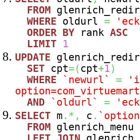
FROM
glenrich_redir
WHERE
oldurl
=
'eck
ORDER
BY
rank
ASC
LIMIT
1
UPDATE
glenrich_redir
SET
cpt
=
(
cpt
+
1
)
WHERE
`newurl`
=
'i
option=com_virtuemart
AND
`oldurl`
=
'eck
SELECT
m
.*,
c
.
`option
FROM
glenrich_menu
LEFT
JOIN
glenrich_