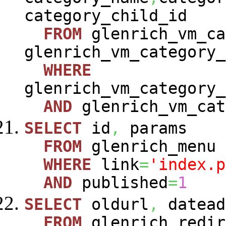
category_child_id
FROM
glenrich_vm_ca
glenrich_vm_category_
WHERE
glenrich_vm_category_
AND
glenrich_vm_cat
SELECT
id
,
params
FROM
glenrich_menu
WHERE
link
=
'index.p
AND
published
=
1
SELECT
oldurl
,
datead
FROM
glenrich_redir