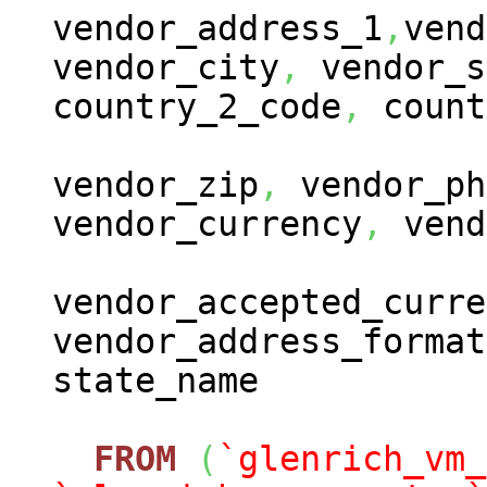
vendor_address_1
,
vend
vendor_city
,
vendor_s
country_2_code
,
count
vendor_zip
,
vendor_ph
vendor_currency
,
vend
vendor_accepted_curre
vendor_address_format
state_name
FROM
(
`glenrich_vm_