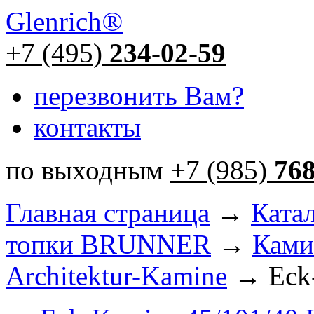
Glenrich
®
+7 (495)
234-02-59
перезвонить Вам?
контакты
по выходным
+7 (985)
76
Главная страница
→
Ката
топки BRUNNER
→
Ками
Architektur-Kamine
→ Eck-