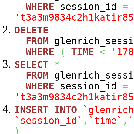
WHERE
session_id
=
't3a3m9834c2h1katir85
DELETE
FROM
glenrich_sessi
WHERE
(
TIME
<
'178
SELECT
*
FROM
glenrich_sessi
WHERE
session_id
=
't3a3m9834c2h1katir85
INSERT
INTO
`glenrich
`session_id`
,
`time`
,
`
)