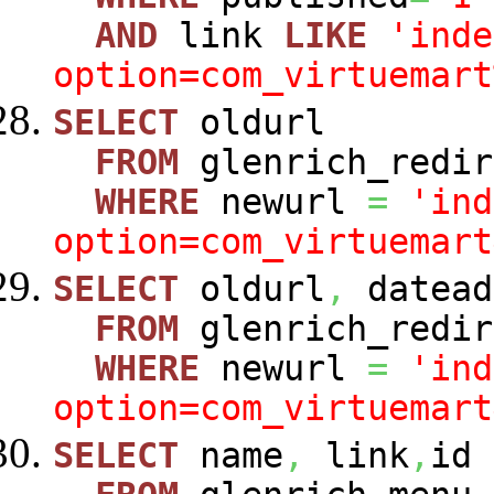
AND
link
LIKE
'inde
option=com_virtuemart
SELECT
oldurl
FROM
glenrich_redir
WHERE
newurl
=
'ind
option=com_virtuemart
SELECT
oldurl
,
datead
FROM
glenrich_redir
WHERE
newurl
=
'ind
option=com_virtuemart
SELECT
name
,
link
,
id