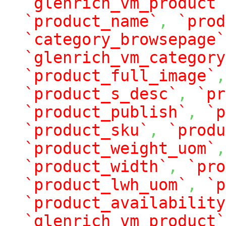
`glenrich_vm_product`
`product_name`
,
`prod
`category_browsepage`
`glenrich_vm_category
`product_full_image`
,
`product_s_desc`
,
`pr
`product_publish`
,
`p
`product_sku`
,
`produ
`product_weight_uom`
,
`product_width`
,
`pro
`product_lwh_uom`
,
`p
`product_availability
`glenrich_vm_product`