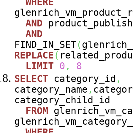
WHERE
glenrich_vm_product_r
AND
product_publish
AND
FIND_IN_SET
(
glenrich_
REPLACE
(
related_produ
LIMIT
0
,
8
SELECT
category_id
,
category_name
,
categor
category_child_id
FROM
glenrich_vm_ca
glenrich_vm_category_
WHERE