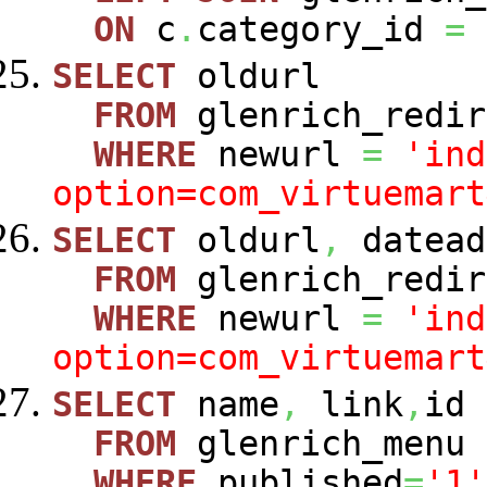
ON
c
.
category_id
=
SELECT
oldurl
FROM
glenrich_redir
WHERE
newurl
=
'ind
option=com_virtuemart
SELECT
oldurl
,
datead
FROM
glenrich_redir
WHERE
newurl
=
'ind
option=com_virtuemart
SELECT
name
,
link
,
id
FROM
glenrich_menu
WHERE
published
=
'1'