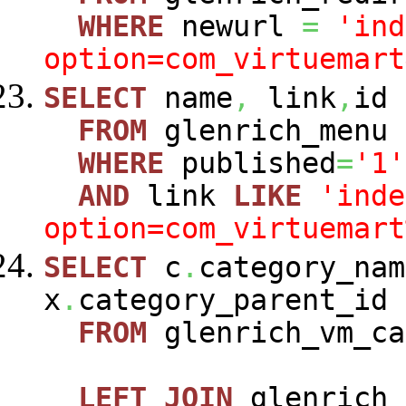
WHERE
newurl
=
'ind
option=com_virtuemart
SELECT
name
,
link
,
id
FROM
glenrich_menu
WHERE
published
=
'1'
AND
link
LIKE
'inde
option=com_virtuemart
SELECT
c
.
category_nam
x
.
category_parent_id
FROM
glenrich_vm_c
LEFT
JOIN
glenrich_