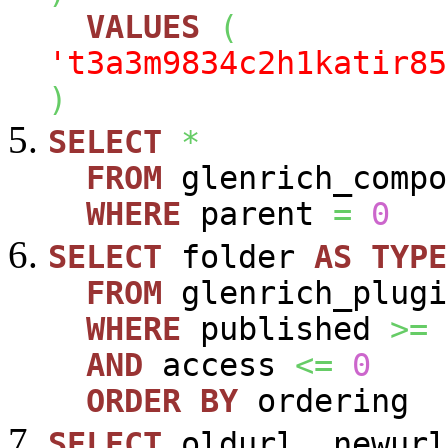
VALUES
(
't3a3m9834c2h1katir85
)
SELECT
*
FROM
glenrich_compo
WHERE
parent
=
0
SELECT
folder
AS
TYPE
FROM
glenrich_plugi
WHERE
published
>=
AND
access
<=
0
ORDER
BY
ordering
SELECT
oldurl
,
newurl