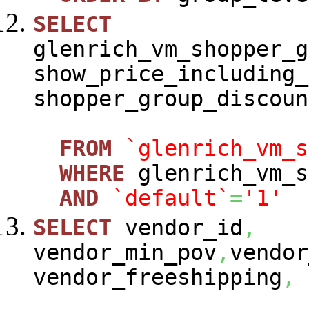
SELECT
glenrich_vm_shopper_g
show_price_including_
shopper_group_discoun
FROM
`glenrich_vm_s
WHERE
glenrich_vm_s
AND
`default`
=
'1'
SELECT
vendor_id
,
vendor_min_pov
,
vendor
vendor_freeshipping
,