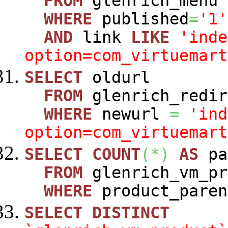
FROM
glenrich_menu
WHERE
published
=
'1'
AND
link
LIKE
'inde
option=com_virtuemart
SELECT
oldurl
FROM
glenrich_redir
WHERE
newurl
=
'ind
option=com_virtuemart
SELECT
COUNT
(
*
)
AS
pa
FROM
glenrich_vm_pr
WHERE
product_paren
SELECT
DISTINCT