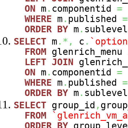
ON
m
.
componentid
=
WHERE
m
.
published
=
ORDER
BY
m
.
sublevel
SELECT
m
.*,
c
.
`option
FROM
glenrich_menu
LEFT
JOIN
glenrich_
ON
m
.
componentid
=
WHERE
m
.
published
=
ORDER
BY
m
.
sublevel
SELECT
group_id
,
group
FROM
`glenrich_vm_a
ORDER
BY
group_leve