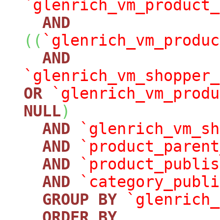
`glenrich_vm_product_
AND
(
(
`glenrich_vm_produc
AND
`glenrich_vm_shopper_
OR
`glenrich_vm_produ
NULL
)
AND
`glenrich_vm_sh
AND
`product_parent
AND
`product_publis
AND
`category_publi
GROUP
BY
`glenrich_
ORDER
BY