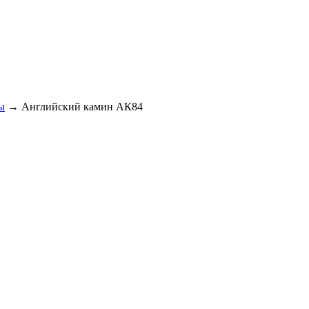
ы
→ Английский камин АК84