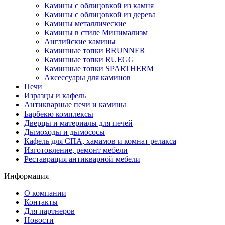
Камины с облицовкой из камня
Камины с облицовкой из дерева
Камины металлические
Камины в стиле Минимализм
Английские камины
Каминные топки BRUNNER
Каминные топки RUEGG
Каминные топки SPARTHERM
Аксессуары для каминов
Печи
Изразцы и кафель
Антикварные печи и камины
Барбекю комплексы
Дверцы и материалы для печей
Дымоходы и дымососы
Кафель для СПА, хамамов и комнат релакса
Изготовление, ремонт мебели
Реставрация антикварной мебели
Информация
О компании
Контакты
Для партнеров
Новости