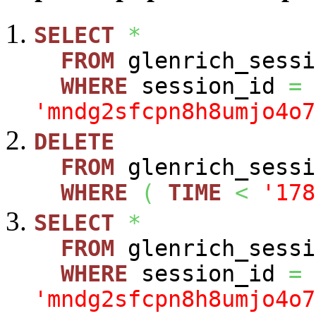
SELECT
*
FROM
glenrich_sessi
WHERE
session_id
=
'mndg2sfcpn8h8umjo4o7
DELETE
FROM
glenrich_sessi
WHERE
(
TIME
<
'178
SELECT
*
FROM
glenrich_sessi
WHERE
session_id
=
'mndg2sfcpn8h8umjo4o7