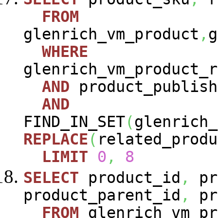
FROM
glenrich_vm_product
,
g
WHERE
glenrich_vm_product_r
AND
product_publish
AND
FIND_IN_SET
(
glenrich_
REPLACE
(
related_produ
LIMIT
0
,
8
SELECT
product_id
,
pr
product_parent_id
,
pr
FROM
glenrich_vm_pr