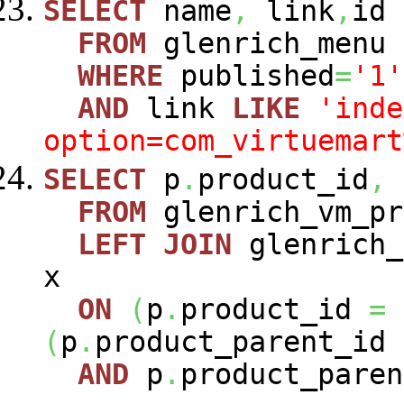
SELECT
name
,
link
,
id
FROM
glenrich_menu
WHERE
published
=
'1'
AND
link
LIKE
'inde
option=com_virtuemart
SELECT
p
.
product_id
,
FROM
glenrich_vm_p
LEFT
JOIN
glenrich_
x
ON
(
p
.
product_id
=
(
p
.
product_parent_id
AND
p
.
product_paren