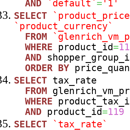
AND
`default`
=
'1'
SELECT
`product_price
`product_currency`
FROM
`glenrich_vm_p
WHERE
product_id
=
11
AND
shopper_group_i
ORDER
BY
price_quan
SELECT
tax_rate
FROM
glenrich_vm_pr
WHERE
product_tax_i
AND
product_id
=
119
SELECT
`tax_rate`