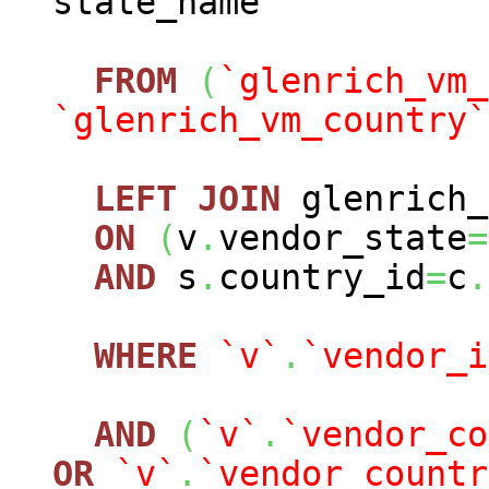
state_name
FROM
(
`glenrich_vm_
`glenrich_vm_country`
LEFT
JOIN
glenrich_
ON
(
v
.
vendor_state
=
AND
s
.
country_id
=
c
.
WHERE
`v`
.
`vendor_i
AND
(
`v`
.
`vendor_co
OR
`v`
.
`vendor_countr