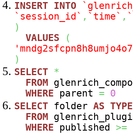
INSERT
INTO
`glenrich
`session_id`
,
`time`
,
`
)
VALUES
(
'mndg2sfcpn8h8umjo4o7
)
SELECT
*
FROM
glenrich_compo
WHERE
parent
=
0
SELECT
folder
AS
TYPE
FROM
glenrich_plugi
WHERE
published
>=