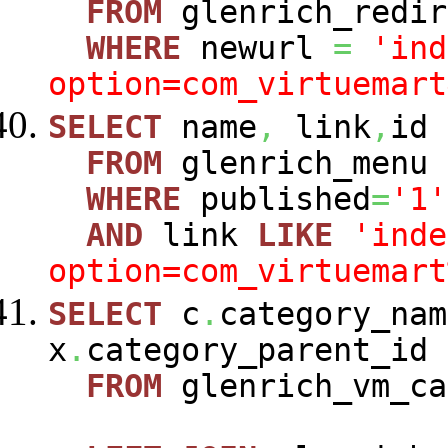
FROM
glenrich_redir
WHERE
newurl
=
'ind
option=com_virtuemart
SELECT
name
,
link
,
id
FROM
glenrich_menu
WHERE
published
=
'1'
AND
link
LIKE
'inde
option=com_virtuemart
SELECT
c
.
category_nam
x
.
category_parent_id
FROM
glenrich_vm_c