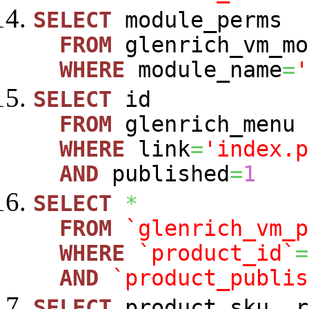
SELECT
module_perms
FROM
glenrich_vm_mo
WHERE
module_name
=
'
SELECT
id
FROM
glenrich_menu
WHERE
link
=
'index.p
AND
published
=
1
SELECT
*
FROM
`glenrich_vm_p
WHERE
`product_id`
=
AND
`product_publis
SELECT
product_sku
,
r