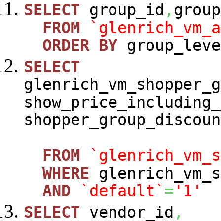
SELECT
group_id
,
group
FROM
`glenrich_vm_a
ORDER
BY
group_leve
SELECT
glenrich_vm_shopper_g
show_price_including_
shopper_group_discoun
FROM
`glenrich_vm_s
WHERE
glenrich_vm_s
AND
`default`
=
'1'
SELECT
vendor_id
,