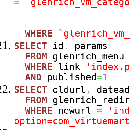
=
`glenrich_vm_catego
WHERE
`glenrich_vm_
SELECT
id
,
params
FROM
glenrich_menu
WHERE
link
=
'index.p
AND
published
=
1
SELECT
oldurl
,
datead
FROM
glenrich_redir
WHERE
newurl
=
'ind
option=com_virtuemart