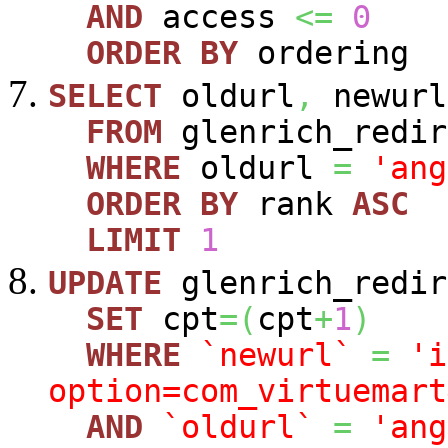
AND
access
<=
0
ORDER
BY
ordering
SELECT
oldurl
,
newurl
FROM
glenrich_redir
WHERE
oldurl
=
'ang
ORDER
BY
rank
ASC
LIMIT
1
UPDATE
glenrich_redir
SET
cpt
=
(
cpt
+
1
)
WHERE
`newurl`
=
'i
option=com_virtuemart
AND
`oldurl`
=
'ang