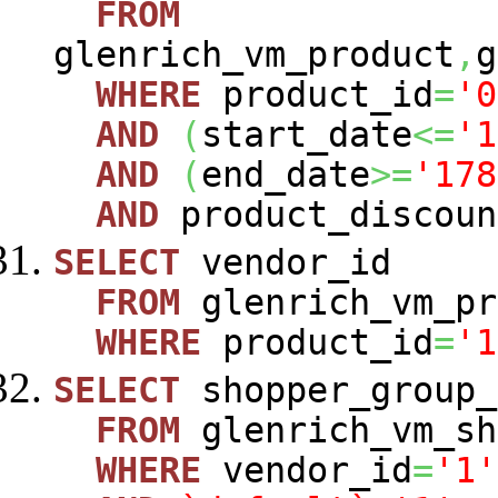
FROM
glenrich_vm_product
,
g
WHERE
product_id
=
'0
AND
(
start_date
<=
'1
AND
(
end_date
>=
'178
AND
product_discoun
SELECT
vendor_id
FROM
glenrich_vm_pr
WHERE
product_id
=
'1
SELECT
shopper_group_
FROM
glenrich_vm_sh
WHERE
vendor_id
=
'1'