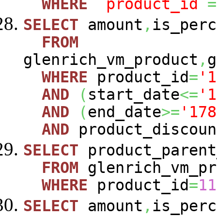
WHERE
`product_id`
=
SELECT
amount
,
is_perc
FROM
glenrich_vm_product
,
g
WHERE
product_id
=
'1
AND
(
start_date
<=
'1
AND
(
end_date
>=
'178
AND
product_discoun
SELECT
product_parent
FROM
glenrich_vm_pr
WHERE
product_id
=
11
SELECT
amount
,
is_perc