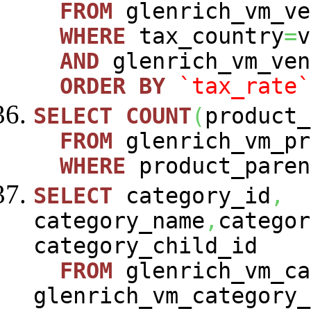
FROM
glenrich_vm_ve
WHERE
tax_country
=
v
AND
glenrich_vm_ven
ORDER
BY
`tax_rate`
SELECT
COUNT
(
product_
FROM
glenrich_vm_pr
WHERE
product_paren
SELECT
category_id
,
category_name
,
categor
category_child_id
FROM
glenrich_vm_ca
glenrich_vm_category_