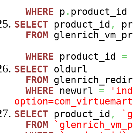
WHERE
p
.
product_id
SELECT
product_id
,
pr
FROM
glenrich_vm_pr
WHERE
product_id
=
SELECT
oldurl
FROM
glenrich_redir
WHERE
newurl
=
'ind
option=com_virtuemart
SELECT
product_id
,
`g
FROM
`glenrich_vm_p