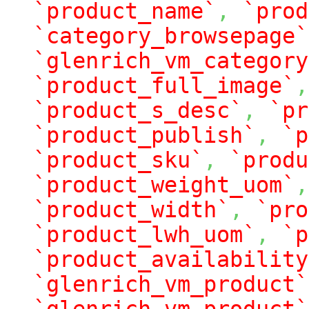
`product_name`
,
`prod
`category_browsepage`
`glenrich_vm_category
`product_full_image`
,
`product_s_desc`
,
`pr
`product_publish`
,
`p
`product_sku`
,
`produ
`product_weight_uom`
,
`product_width`
,
`pro
`product_lwh_uom`
,
`p
`product_availability
`glenrich_vm_product`