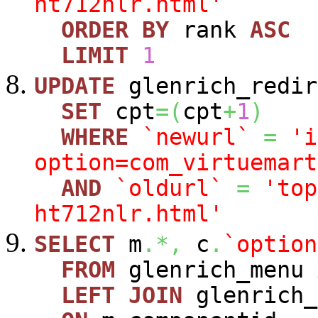
ht712nlr.html'
ORDER
BY
rank
ASC
LIMIT
1
UPDATE
glenrich_redir
SET
cpt
=
(
cpt
+
1
)
WHERE
`newurl`
=
'i
option=com_virtuemart
AND
`oldurl`
=
'top
ht712nlr.html'
SELECT
m
.*,
c
.
`option
FROM
glenrich_menu
LEFT
JOIN
glenrich_