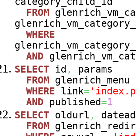
category_child_id
FROM
glenrich_vm_ca
glenrich_vm_category_
WHERE
glenrich_vm_category_
AND
glenrich_vm_cat
SELECT
id
,
params
FROM
glenrich_menu
WHERE
link
=
'index.p
AND
published
=
1
SELECT
oldurl
,
datead
FROM
glenrich_redir