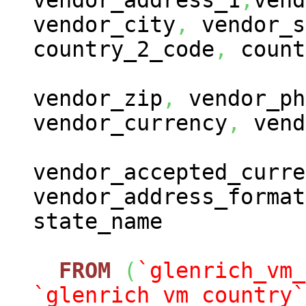
vendor_address_1
,
vend
vendor_city
,
vendor_s
country_2_code
,
count
vendor_zip
,
vendor_ph
vendor_currency
,
vend
vendor_accepted_curre
vendor_address_format
state_name
FROM
(
`glenrich_vm_
`glenrich_vm_country`