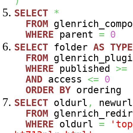
)
SELECT
*
FROM
glenrich_compo
WHERE
parent
=
0
SELECT
folder
AS
TYPE
FROM
glenrich_plugi
WHERE
published
>=
AND
access
<=
0
ORDER
BY
ordering
SELECT
oldurl
,
newurl
FROM
glenrich_redir
WHERE
oldurl
=
'top