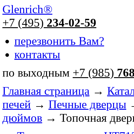
Glenrich
®
+7 (495)
234-02-59
перезвонить Вам?
контакты
по выходным
+7 (985)
76
Главная страница
→
Ката
печей
→
Печные дверцы
дюймов
→ Топочная две