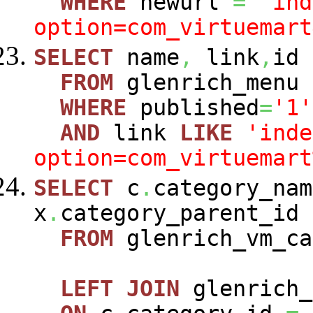
WHERE
newurl
=
'ind
option=com_virtuemart
SELECT
name
,
link
,
id
FROM
glenrich_menu
WHERE
published
=
'1'
AND
link
LIKE
'inde
option=com_virtuemart
SELECT
c
.
category_nam
x
.
category_parent_id
FROM
glenrich_vm_c
LEFT
JOIN
glenrich_