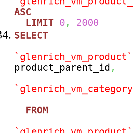
`glenrich_vm_product_
ASC
LIMIT
0
,
2000
SELECT
`glenrich_vm_product`
product_parent_id
,
`glenrich_vm_category
FROM
`glenrich_vm_product`