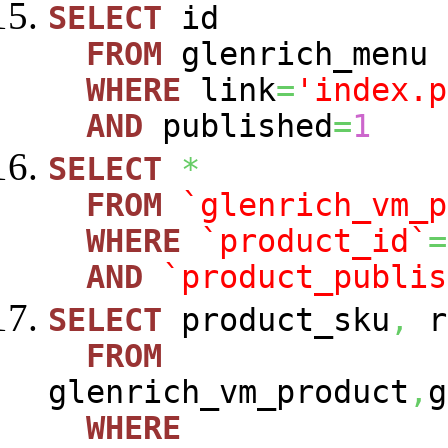
SELECT
id
FROM
glenrich_menu
WHERE
link
=
'index.p
AND
published
=
1
SELECT
*
FROM
`glenrich_vm_p
WHERE
`product_id`
=
AND
`product_publis
SELECT
product_sku
,
r
FROM
glenrich_vm_product
,
g
WHERE