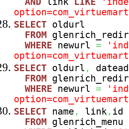
AND
link
LIKE
'inde
option=com_virtuemart
SELECT
oldurl
FROM
glenrich_redir
WHERE
newurl
=
'ind
option=com_virtuemart
SELECT
oldurl
,
datead
FROM
glenrich_redir
WHERE
newurl
=
'ind
option=com_virtuemart
SELECT
name
,
link
,
id
FROM
glenrich_menu