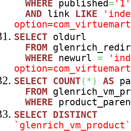
WHERE
published
=
'1'
AND
link
LIKE
'inde
option=com_virtuemart
SELECT
oldurl
FROM
glenrich_redir
WHERE
newurl
=
'ind
option=com_virtuemart
SELECT
COUNT
(
*
)
AS
pa
FROM
glenrich_vm_pr
WHERE
product_paren
SELECT
DISTINCT
`glenrich_vm_product`