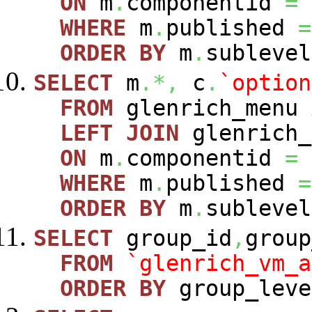
ON
m
.
componentid
=
WHERE
m
.
published
=
ORDER
BY
m
.
sublevel
SELECT
m
.*,
c
.
`option
FROM
glenrich_menu
LEFT
JOIN
glenrich_
ON
m
.
componentid
=
WHERE
m
.
published
=
ORDER
BY
m
.
sublevel
SELECT
group_id
,
group
FROM
`glenrich_vm_a
ORDER
BY
group_leve