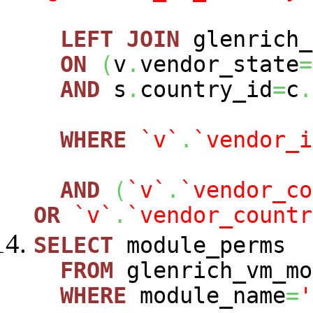
LEFT
JOIN
glenrich_
ON
(
v
.
vendor_state
=
AND
s
.
country_id
=
c
.
WHERE
`v`
.
`vendor_i
AND
(
`v`
.
`vendor_co
OR
`v`
.
`vendor_countr
SELECT
module_perms
FROM
glenrich_vm_mo
WHERE
module_name
=
'