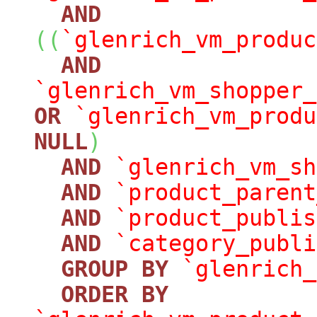
AND
(
(
`glenrich_vm_produc
AND
`glenrich_vm_shopper_
OR
`glenrich_vm_produ
NULL
)
AND
`glenrich_vm_sh
AND
`product_parent
AND
`product_publis
AND
`category_publi
GROUP
BY
`glenrich_
ORDER
BY