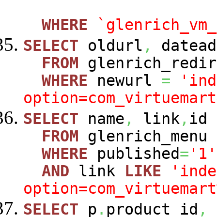
WHERE
`glenrich_vm_
SELECT
oldurl
,
datead
FROM
glenrich_redir
WHERE
newurl
=
'ind
option=com_virtuemart
SELECT
name
,
link
,
id
FROM
glenrich_menu
WHERE
published
=
'1'
AND
link
LIKE
'inde
option=com_virtuemart
SELECT
p
.
product_id
,