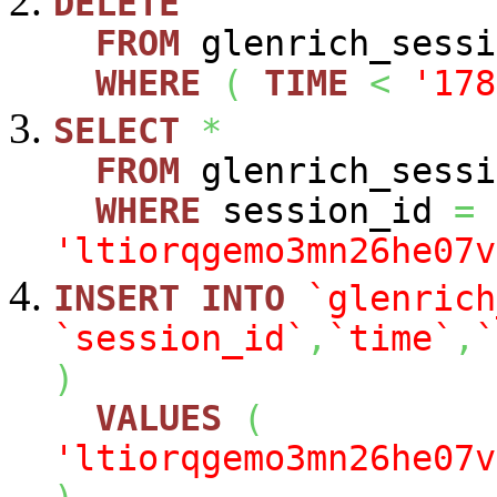
DELETE
FROM
glenrich_sessi
WHERE
(
TIME
<
'178
SELECT
*
FROM
glenrich_sessi
WHERE
session_id
=
'ltiorqgemo3mn26he07v
INSERT
INTO
`glenrich
`session_id`
,
`time`
,
`
)
VALUES
(
'ltiorqgemo3mn26he07v