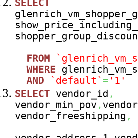
SELECT
glenrich_vm_shopper_g
show_price_including_
shopper_group_discoun
FROM
`glenrich_vm_s
WHERE
glenrich_vm_s
AND
`default`
=
'1'
SELECT
vendor_id
,
vendor_min_pov
,
vendor
vendor_freeshipping
,