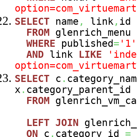
option=com_virtuemart
SELECT
name
,
link
,
id
FROM
glenrich_menu
WHERE
published
=
'1'
AND
link
LIKE
'inde
option=com_virtuemart
SELECT
c
.
category_nam
x
.
category_parent_id
FROM
glenrich_vm_c
LEFT
JOIN
glenrich_
ON
c
.
category_id
=