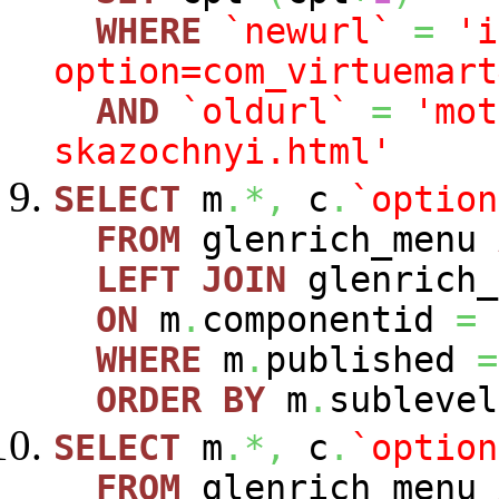
WHERE
`newurl`
=
'i
option=com_virtuemart
AND
`oldurl`
=
'mot
skazochnyi.html'
SELECT
m
.*,
c
.
`option
FROM
glenrich_menu
LEFT
JOIN
glenrich_
ON
m
.
componentid
=
WHERE
m
.
published
=
ORDER
BY
m
.
sublevel
SELECT
m
.*,
c
.
`option
FROM
glenrich_menu