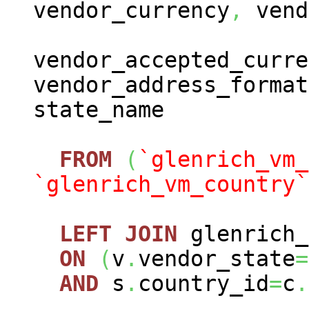
vendor_currency
,
vend
vendor_accepted_curre
vendor_address_format
state_name
FROM
(
`glenrich_vm_
`glenrich_vm_country`
LEFT
JOIN
glenrich_
ON
(
v
.
vendor_state
=
AND
s
.
country_id
=
c
.