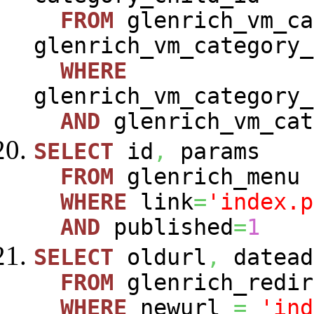
FROM
glenrich_vm_ca
glenrich_vm_category_
WHERE
glenrich_vm_category_
AND
glenrich_vm_cat
SELECT
id
,
params
FROM
glenrich_menu
WHERE
link
=
'index.p
AND
published
=
1
SELECT
oldurl
,
datead
FROM
glenrich_redir
WHERE
newurl
=
'ind