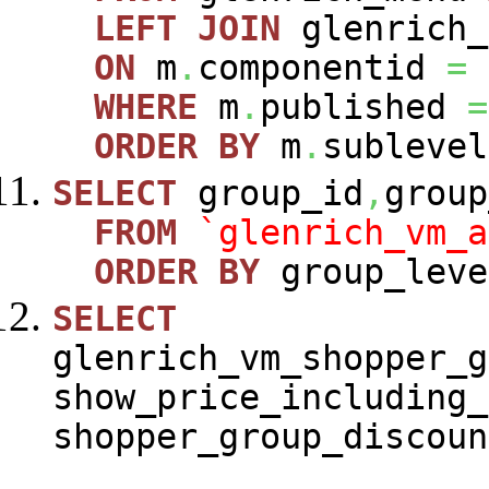
LEFT
JOIN
glenrich_
ON
m
.
componentid
=
WHERE
m
.
published
=
ORDER
BY
m
.
sublevel
SELECT
group_id
,
group
FROM
`glenrich_vm_a
ORDER
BY
group_leve
SELECT
glenrich_vm_shopper_g
show_price_including_
shopper_group_discoun