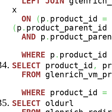
LEFT
JOIN
glenrich_
x
ON
(
p
.
product_id
=
(
p
.
product_parent_id
AND
p
.
product_paren
WHERE
p
.
product_id
SELECT
product_id
,
pr
FROM
glenrich_vm_pr
WHERE
product_id
=
SELECT
oldurl