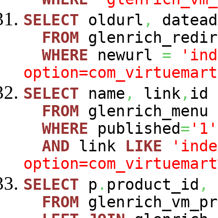
SELECT
oldurl
,
datead
FROM
glenrich_redir
WHERE
newurl
=
'ind
option=com_virtuemart
SELECT
name
,
link
,
id
FROM
glenrich_menu
WHERE
published
=
'1'
AND
link
LIKE
'inde
option=com_virtuemart
SELECT
p
.
product_id
,
FROM
glenrich_vm_p