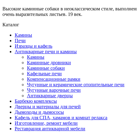
Высокие каминные собаки в неоклассическом стиле, выполнен
очень выразительных листьев. 19 век.
Каталог
Камины
Печи
Изразцы и кафель
Антикварные печи и камины
Камины
Каминные дровники
Каминные собаки
Кафельные печи
Компенсационные рамки
Чугунные и керамические отопительные печи
Чугунные варочные печи
Антикварные дверцы
Барбекю комплексы
Дверцы и материалы для печей
Дымоходы и дымососы
Кафель для СПА, хамамов и комнат релакса
Изготовление, ремонт мебели
Реставрация антикварной мебели