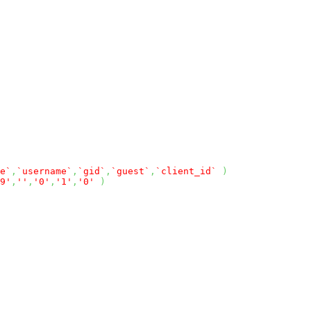
e`
,
`username`
,
`gid`
,
`guest`
,
`client_id`
)
9'
,
''
,
'0'
,
'1'
,
'0'
)