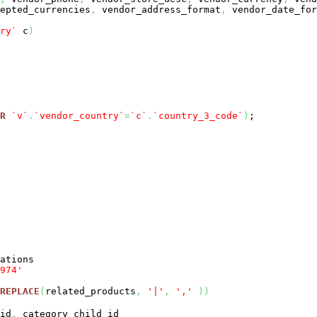
rencies
,
vendor_address_format
,
vendor_date_for
ry`
c
)
R
`v`
.
`vendor_country`
=
`c`
.
`country_3_code`
)
;
ations
974'
REPLACE
(
related_products
,
'|'
,
','
)
)
id
,
category_child_id