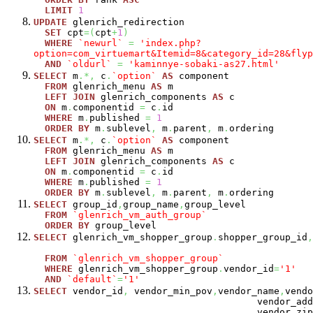
LIMIT
1
UPDATE
glenrich_redirection
SET
cpt
=
(
cpt
+
1
)
WHERE
`newurl`
=
'index.php?
option=com_virtuemart&Itemid=8&category_id=28&flyp
AND
`oldurl`
=
'kaminnye-sobaki-as27.html'
SELECT
m
.*,
c
.
`option`
AS
component
FROM
glenrich_menu
AS
m
LEFT
JOIN
glenrich_components
AS
c
ON
m
.
componentid
=
c
.
id
WHERE
m
.
published
=
1
ORDER
BY
m
.
sublevel
,
m
.
parent
,
m
.
ordering
SELECT
m
.*,
c
.
`option`
AS
component
FROM
glenrich_menu
AS
m
LEFT
JOIN
glenrich_components
AS
c
ON
m
.
componentid
=
c
.
id
WHERE
m
.
published
=
1
ORDER
BY
m
.
sublevel
,
m
.
parent
,
m
.
ordering
SELECT
group_id
,
group_name
,
group_level
FROM
`glenrich_vm_auth_group`
ORDER
BY
group_level
SELECT
glenrich_vm_shopper_group
.
shopper_group_id
,
FROM
`glenrich_vm_shopper_group`
WHERE
glenrich_vm_shopper_group
.
vendor_id
=
'1'
AND
`default`
=
'1'
SELECT
vendor_id
,
vendor_min_pov
,
vendor_name
,
vendo
vendor_address
vendor_zip