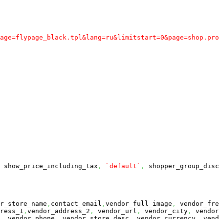
age=flypage_black.tpl&lang=ru&limitstart=0&page=shop.pro
show_price_including_tax
,
`default`
,
shopper_group_disc
r_store_name
,
contact_email
,
vendor_full_image
,
vendor_fre
_1
,
vendor_address_2
,
vendor_url
,
vendor_city
,
vendor
,
vendor_phone
,
vendor_store_desc
,
vendor_currency
,
vend