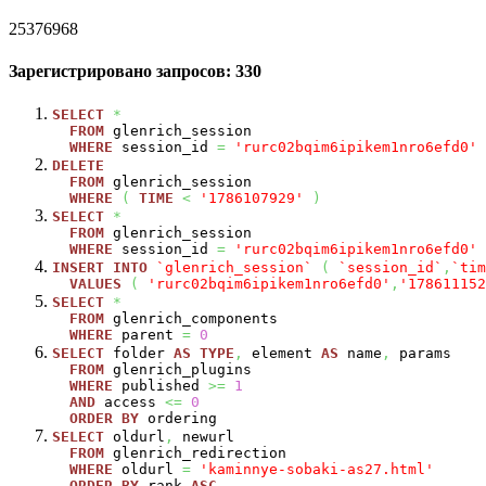
25376968
Зарегистрировано запросов: 330
SELECT
*
FROM
glenrich_session
WHERE
session_id
=
'rurc02bqim6ipikem1nro6efd0'
DELETE
FROM
glenrich_session
WHERE
(
TIME
<
'1786107929'
)
SELECT
*
FROM
glenrich_session
WHERE
session_id
=
'rurc02bqim6ipikem1nro6efd0'
INSERT
INTO
`glenrich_session`
(
`session_id`
,
`tim
VALUES
(
'rurc02bqim6ipikem1nro6efd0'
,
'178611152
SELECT
*
FROM
glenrich_components
WHERE
parent
=
0
SELECT
folder
AS
TYPE
,
element
AS
name
,
params
FROM
glenrich_plugins
WHERE
published
>=
1
AND
access
<=
0
ORDER
BY
ordering
SELECT
oldurl
,
newurl
FROM
glenrich_redirection
WHERE
oldurl
=
'kaminnye-sobaki-as27.html'
ORDER
BY
rank
ASC