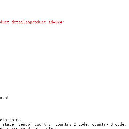
duct_details&product_id=974'
ount
eshipping
,
_state
,
vendor_country
,
country_2_code
,
country_3_code
,
or_currency_display_style
,