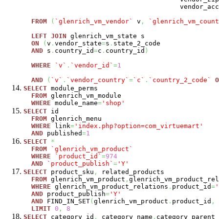
vendor_accepted_cur
FROM
(
`glenrich_vm_vendor`
v
,
`glenrich_vm_count
LEFT
JOIN
glenrich_vm_state s
ON
(
v
.
vendor_state
=
s
.
state_2_code
AND
s
.
country_id
=
c
.
country_id
)
WHERE
`v`
.
`vendor_id`
=
1
AND
(
`v`
.
`vendor_country`
=
`c`
.
`country_2_code`
O
SELECT
module_perms
FROM
glenrich_vm_module
WHERE
module_name
=
'shop'
SELECT
id
FROM
glenrich_menu
WHERE
link
=
'index.php?option=com_virtuemart'
AND
published
=
1
SELECT
*
FROM
`glenrich_vm_product`
WHERE
`product_id`
=
974
AND
`product_publish`
=
'Y'
SELECT
product_sku
,
related_products
FROM
glenrich_vm_product
,
glenrich_vm_product_rel
WHERE
glenrich_vm_product_relations
.
product_id
=
'
AND
product_publish
=
'Y'
AND
FIND_IN_SET
(
glenrich_vm_product
.
product_id
,
LIMIT
0
,
8
SELECT
category_id
,
category_name
,
category_parent_