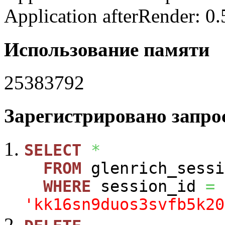
Application afterRender: 0
Использование памяти
25383792
Зарегистрировано запрос
SELECT
*
FROM
glenrich_sessi
WHERE
session_id
=
'kk16sn9duos3svfb5k20