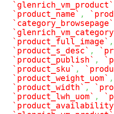
`glenrich_vm_product`
`product_name`
,
`prod
`category_browsepage`
`glenrich_vm_category
`product_full_image`
,
`product_s_desc`
,
`pr
`product_publish`
,
`p
`product_sku`
,
`produ
`product_weight_uom`
,
`product_width`
,
`pro
`product_lwh_uom`
,
`p
`product_availability