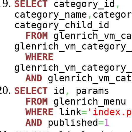
SELECT
category_id
,
category_name
,
categor
category_child_id
FROM
glenrich_vm_ca
glenrich_vm_category_
WHERE
glenrich_vm_category_
AND
glenrich_vm_cat
SELECT
id
,
params
FROM
glenrich_menu
WHERE
link
=
'index.p
AND
published
=
1