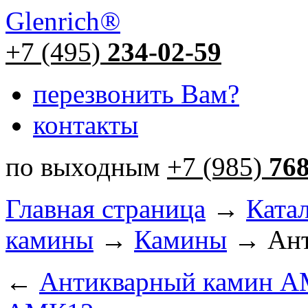
Glenrich
®
+7 (495)
234-02-59
перезвонить Вам?
контакты
по выходным
+7 (985)
76
Главная страница
→
Ката
камины
→
Камины
→ Ант
←
Антикварный камин 