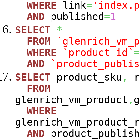
WHERE
link
=
'index.p
AND
published
=
1
SELECT
*
FROM
`glenrich_vm_p
WHERE
`product_id`
=
AND
`product_publis
SELECT
product_sku
,
r
FROM
glenrich_vm_product
,
g
WHERE
glenrich_vm_product_r
AND
product_publish