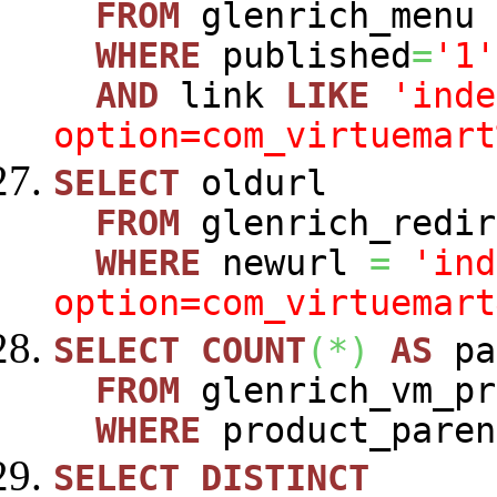
FROM
glenrich_menu
WHERE
published
=
'1'
AND
link
LIKE
'inde
option=com_virtuemart
SELECT
oldurl
FROM
glenrich_redir
WHERE
newurl
=
'ind
option=com_virtuemart
SELECT
COUNT
(
*
)
AS
pa
FROM
glenrich_vm_pr
WHERE
product_paren
SELECT
DISTINCT