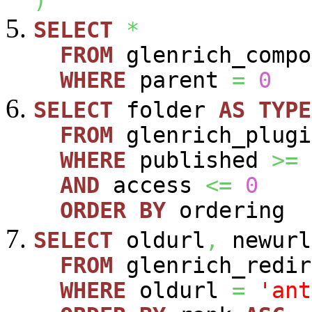
)
SELECT
*
FROM
glenrich_compo
WHERE
parent
=
0
SELECT
folder
AS
TYPE
FROM
glenrich_plugi
WHERE
published
>=
AND
access
<=
0
ORDER
BY
ordering
SELECT
oldurl
,
newurl
FROM
glenrich_redir
WHERE
oldurl
=
'ant