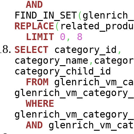
AND
FIND_IN_SET
(
glenrich_
REPLACE
(
related_produ
LIMIT
0
,
8
SELECT
category_id
,
category_name
,
categor
category_child_id
FROM
glenrich_vm_ca
glenrich_vm_category_
WHERE
glenrich_vm_category_
AND
glenrich_vm_cat