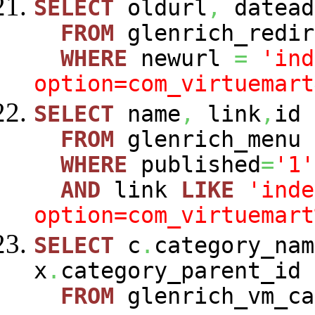
SELECT
oldurl
,
datead
FROM
glenrich_redir
WHERE
newurl
=
'ind
option=com_virtuemart
SELECT
name
,
link
,
id
FROM
glenrich_menu
WHERE
published
=
'1'
AND
link
LIKE
'inde
option=com_virtuemart
SELECT
c
.
category_nam
x
.
category_parent_id
FROM
glenrich_vm_c