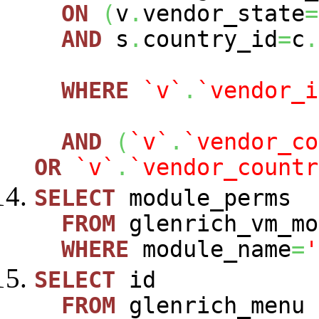
ON
(
v
.
vendor_state
=
AND
s
.
country_id
=
c
.
WHERE
`v`
.
`vendor_i
AND
(
`v`
.
`vendor_co
OR
`v`
.
`vendor_countr
SELECT
module_perms
FROM
glenrich_vm_mo
WHERE
module_name
=
'
SELECT
id
FROM
glenrich_menu