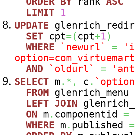
ORDER
BY
rank
ASC
LIMIT
1
UPDATE
glenrich_redir
SET
cpt
=
(
cpt
+
1
)
WHERE
`newurl`
=
'i
option=com_virtuemart
AND
`oldurl`
=
'ant
SELECT
m
.*,
c
.
`option
FROM
glenrich_menu
LEFT
JOIN
glenrich_
ON
m
.
componentid
=
WHERE
m
.
published
=