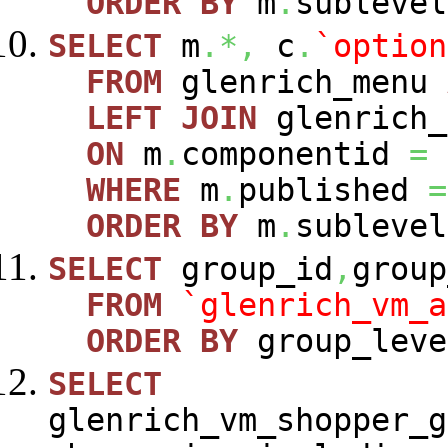
ORDER
BY
m
.
sublevel
SELECT
m
.*,
c
.
`option
FROM
glenrich_menu
LEFT
JOIN
glenrich_
ON
m
.
componentid
=
WHERE
m
.
published
=
ORDER
BY
m
.
sublevel
SELECT
group_id
,
group
FROM
`glenrich_vm_a
ORDER
BY
group_leve
SELECT
glenrich_vm_shopper_g