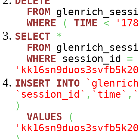
DELETE
FROM
glenrich_sessi
WHERE
(
TIME
<
'178
SELECT
*
FROM
glenrich_sessi
WHERE
session_id
=
'kk16sn9duos3svfb5k20
INSERT
INTO
`glenrich
`session_id`
,
`time`
,
`
)
VALUES
(
'kk16sn9duos3svfb5k20