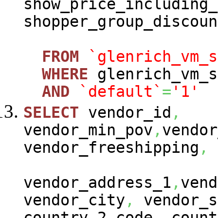
show_price_including_
shopper_group_discoun
FROM
`glenrich_vm_s
WHERE
glenrich_vm_s
AND
`default`
=
'1'
SELECT
vendor_id
,
vendor_min_pov
,
vendor
vendor_freeshipping
,
vendor_address_1
,
vend
vendor_city
,
vendor_s
country_2_code
,
count