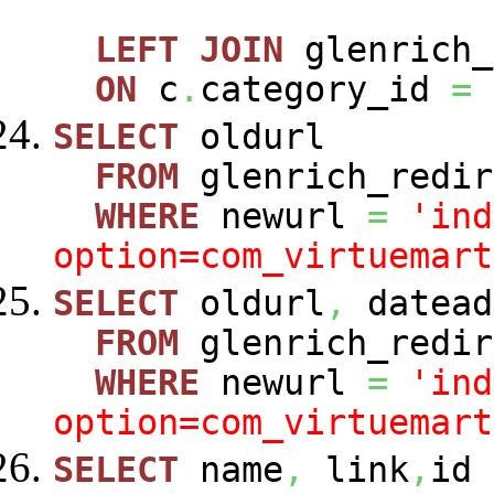
LEFT
JOIN
glenrich_
ON
c
.
category_id
=
SELECT
oldurl
FROM
glenrich_redir
WHERE
newurl
=
'ind
option=com_virtuemart
SELECT
oldurl
,
datead
FROM
glenrich_redir
WHERE
newurl
=
'ind
option=com_virtuemart
SELECT
name
,
link
,
id