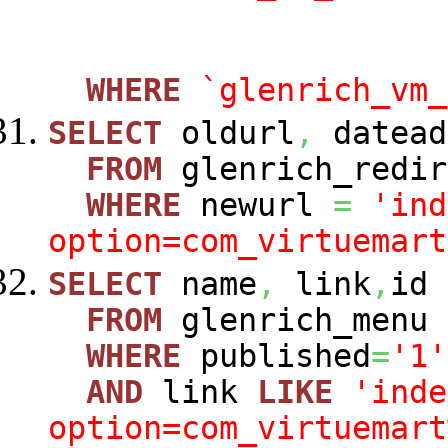
WHERE
`glenrich_vm_
SELECT
oldurl
,
datead
FROM
glenrich_redir
WHERE
newurl
=
'ind
option=com_virtuemart
SELECT
name
,
link
,
id
FROM
glenrich_menu
WHERE
published
=
'1'
AND
link
LIKE
'inde
option=com_virtuemart